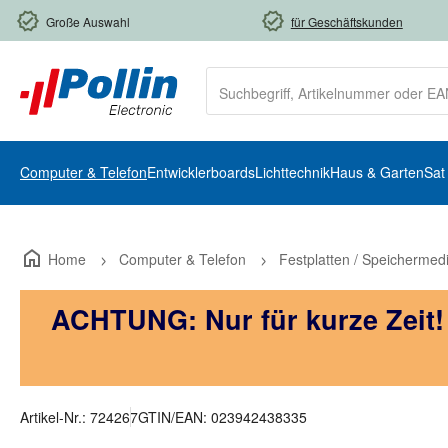
m Hauptinhalt springen
Zur Suche springen
Zur Hauptnavigation springen
Große Auswahl
für Geschäftskunden
Computer & Telefon
Entwicklerboards
Lichttechnik
Haus & Garten
Sat
Home
Computer & Telefon
Festplatten / Speichermed
ACHTUNG: Nur für kurze Zeit
Artikel-Nr.:
724267
GTIN/EAN:
023942438335