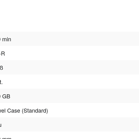
 min
-R
iß
t.
0 GB
el Case (Standard)
u
0 mm