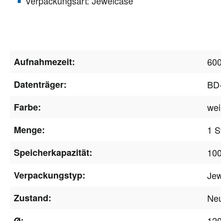
Verpackungsart: Jewelcase
Aufnahmezeit:
600
Datenträger:
BD
Farbe:
we
Menge:
1 S
Speicherkapazität:
10
Verpackungstyp:
Jew
Zustand:
Ne
Ø:
12