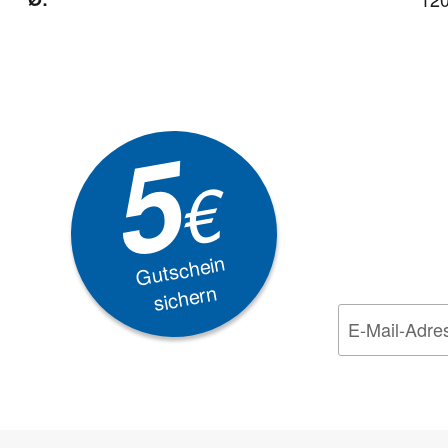
Newsle
5
Akti
€
EXKLUSIVE
Gutschein
sichern
Wir nehmen den
Da