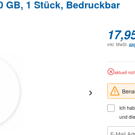
 GB, 1 Stück, Bedruckbar
17,9
inkl. MwSt.
zz
aktuell nic
Benac
Ich ha
und di