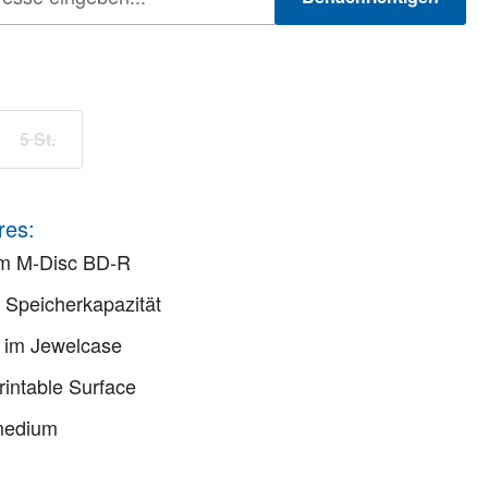
ählen
5 St.
Option ist zurzeit nicht verfügbar.)
(Diese Option ist zurzeit nicht verfügbar.)
res:
im M-Disc BD-R
Speicherkapazität
 im Jewelcase
Printable Surface
medium