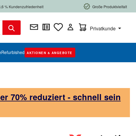
8,6 % Kundenzufriedenheit
Große Produktvielfalt
Warenkorb enthält 0 Posi
Privatkunde
e
Refurbished
AKTIONEN & ANGEBOTE
 70% reduziert - schnell sein