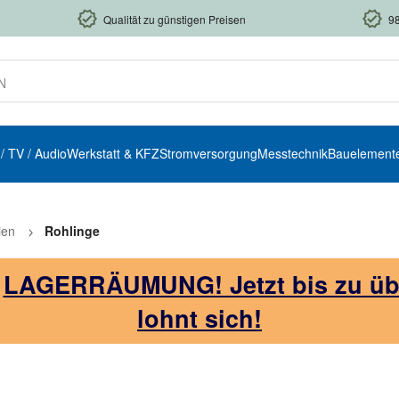
Qualität zu günstigen Preisen
9
 / TV / Audio
Werkstatt & KFZ
Stromversorgung
Messtechnik
Bauelement
ien
Rohlinge
!
LAGERRÄUMUNG! Jetzt bis zu über
lohnt sich!