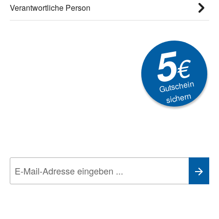
Verantwortliche Person
5
€
Gutschein
sichern
Newsletter
Aktionen, Rabatte &
Technik-Trends
Wir nehmen den
Datenschutz
sehr ernst. Alle Angaben verwenden wir nur
im Rahmen des Newsletters. Sie können sich jederzeit direkt vom
Newsletter abmelden.