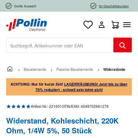
Zum Hauptinhalt springen
Große Auswahl
für Geschäftskunden
Warenkorb e
Bauelemente
Passive Bauelemente
Widerstände
ACHTUNG: Nur für kurze Zeit!
LAGERRÄUMUNG! Jetzt bis zu über
70% reduziert - schnell sein lohnt sich!
Durchschnittliche Bewertung von 5 von 5 Sternen
Artikel-Nr.:
221601
GTIN/EAN:
4049702661276
Widerstand, Kohleschicht, 220K
Ohm, 1/4W 5%, 50 Stück