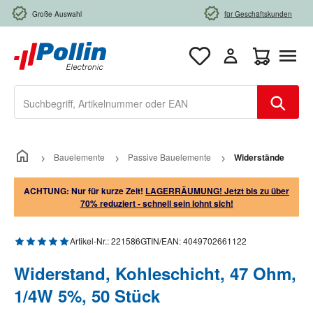
Zum Hauptinhalt springen
Große Auswahl
für Geschäftskunden
Warenkorb e
Bauelemente
Passive Bauelemente
Widerstände
ACHTUNG: Nur für kurze Zeit!
LAGERRÄUMUNG! Jetzt bis zu über
70% reduziert - schnell sein lohnt sich!
Durchschnittliche Bewertung von 5 von 5 Sternen
Artikel-Nr.:
221586
GTIN/EAN:
4049702661122
Widerstand, Kohleschicht, 47 Ohm,
1/4W 5%, 50 Stück