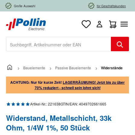
Zum Hauptinhalt springen
Große Auswahl
für Geschäftskunden
Warenkorb e
Bauelemente
Passive Bauelemente
Widerstände
ACHTUNG: Nur für kurze Zeit!
LAGERRÄUMUNG! Jetzt bis zu über
70% reduziert - schnell sein lohnt sich!
Durchschnittliche Bewertung von 5 von 5 Sternen
Artikel-Nr.:
221638
GTIN/EAN:
4049702661665
Widerstand, Metallschicht, 33k
Ohm, 1/4W 1%, 50 Stück