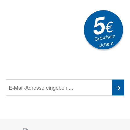
5
€
Gutschein
sichern
Newsletter
Aktionen, Rabatte &
Technik-Trends
Wir nehmen den
Datenschutz
sehr ernst. Alle Angaben verwenden wir nur
im Rahmen des Newsletters. Sie können sich jederzeit direkt vom
Newsletter abmelden.