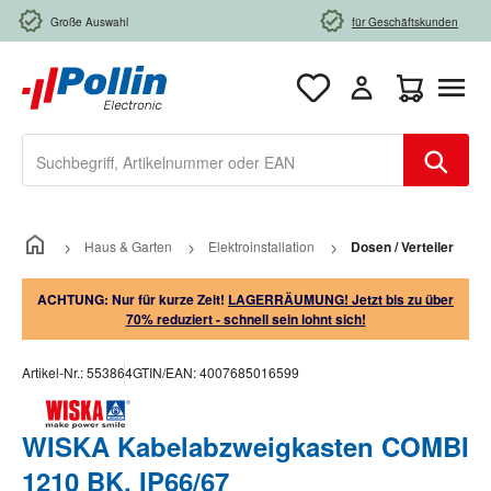
Zum Hauptinhalt springen
Große Auswahl
für Geschäftskunden
Warenkorb e
Haus & Garten
Elektroinstallation
Dosen / Verteiler
ACHTUNG: Nur für kurze Zeit!
LAGERRÄUMUNG! Jetzt bis zu über
70% reduziert - schnell sein lohnt sich!
Artikel-Nr.:
553864
GTIN/EAN:
4007685016599
WISKA Kabelabzweigkasten COMBI
1210 BK, IP66/67