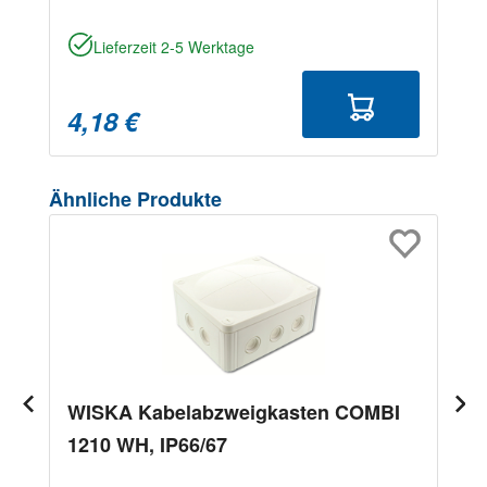
Lieferzeit 2-5 Werktage
4,18 €
Produktgalerie überspringen
Ähnliche Produkte
WISKA Kabelabzweigkasten COMBI
1210 WH, IP66/67