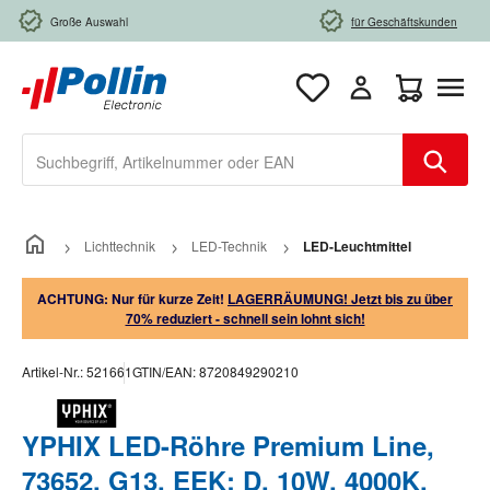
Zum Hauptinhalt springen
Große Auswahl
für Geschäftskunden
Warenkorb e
Lichttechnik
LED-Technik
LED-Leuchtmittel
ACHTUNG: Nur für kurze Zeit!
LAGERRÄUMUNG! Jetzt bis zu über
70% reduziert - schnell sein lohnt sich!
Artikel-Nr.:
521661
GTIN/EAN:
8720849290210
YPHIX LED-Röhre Premium Line,
73652, G13, EEK: D, 10W, 4000K,