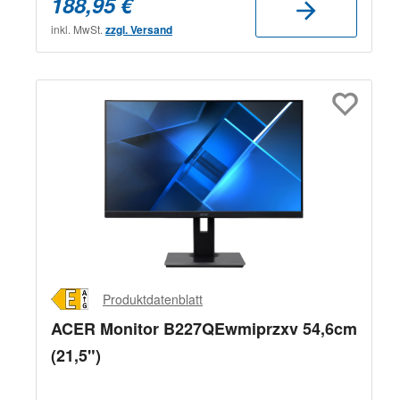
188,95 €
inkl. MwSt.
zzgl. Versand
Produktdatenblatt
ACER Monitor B227QEwmiprzxv 54,6cm
(21,5")