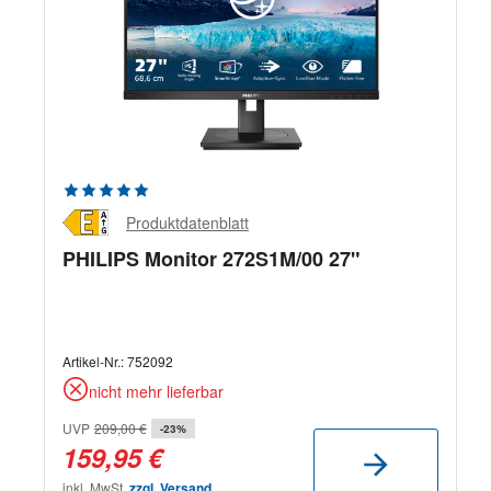
Durchschnittliche Bewertung von 5 von 5 Sternen
Produktdatenblatt
PHILIPS Monitor 272S1M/00 27"
Artikel-Nr.:
752092
nicht mehr lieferbar
UVP
209,00 €
-23%
159,95 €
inkl. MwSt.
zzgl. Versand