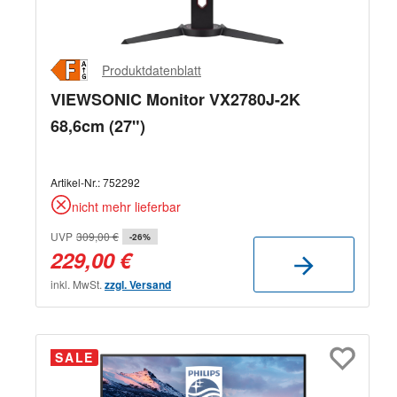
Produktdatenblatt
VIEWSONIC Monitor VX2780J-2K
68,6cm (27")
Artikel-Nr.:
752292
nicht mehr lieferbar
UVP
309,00 €
-26%
229,00 €
inkl. MwSt.
zzgl. Versand
SALE