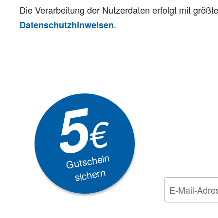
Die Verarbeitung der Nutzerdaten erfolgt mit größ
.
Datenschutzhinweisen
Newsle
5
Akti
€
EXKLUSIVE
Gutschein
sichern
Wir nehmen den
Da