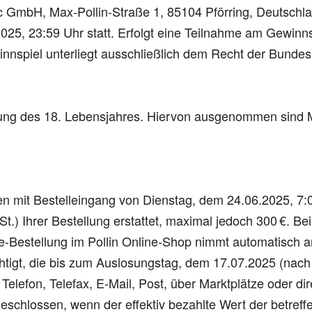
nic GmbH, Max-Pollin-Straße 1, 85104 Pförring, Deutschl
25, 23:59 Uhr statt. Erfolgt eine Teilnahme am Gewinnsp
spiel unterliegt ausschließlich dem Recht der Bundes
dung des 18. Lebensjahres. Hiervon ausgenommen sind Mi
en mit Bestelleingang von Dienstag, dem 24.06.2025, 7:
t.) Ihrer Bestellung erstattet, maximal jedoch 300 €. B
ne-Bestellung im Pollin Online-Shop nimmt automatisc
chtigt, die bis zum Auslosungstag, dem 17.07.2025 (nach 
on, Telefax, E-Mail, Post, über Marktplätze oder direkt
schlossen, wenn der effektiv bezahlte Wert der betreff