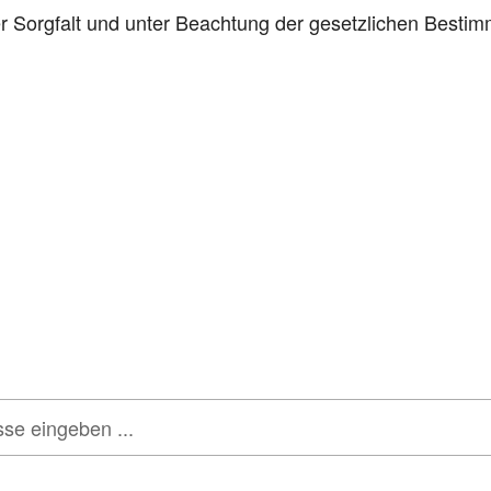
ter Sorgfalt und unter Beachtung der gesetzlichen Besti
tter
onen, Rabatte & Tec
 GUTSCHEINE & LIMITIERTE RABATTAKTIONEN
ATTRAKTIVE 
tenschutz
sehr ernst. Alle Angaben verwenden wir nur im Rahmen des Newsletters.