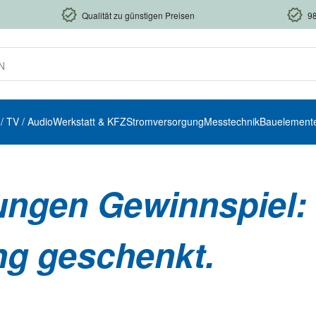
Qualität zu günstigen Preisen
9
 / TV / Audio
Werkstatt & KFZ
Stromversorgung
Messtechnik
Bauelement
ungen Gewinnspiel:
ng geschenkt.