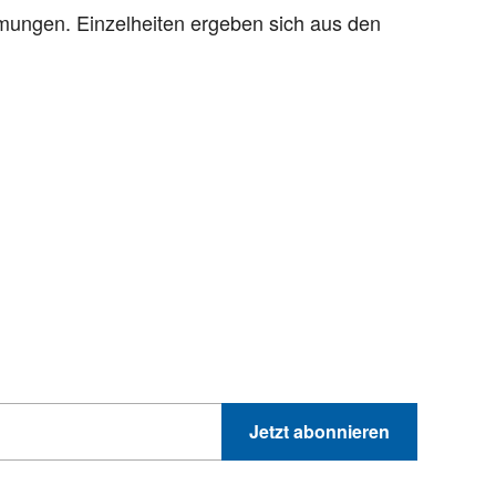
mmungen. Einzelheiten ergeben sich aus den
hnik-Trends
GEWINNSPIELE
PRODUKTNEWS UND VIELES MEHR
Jetzt abonnieren
 Sie können sich jederzeit direkt vom Newsletter abmelden.