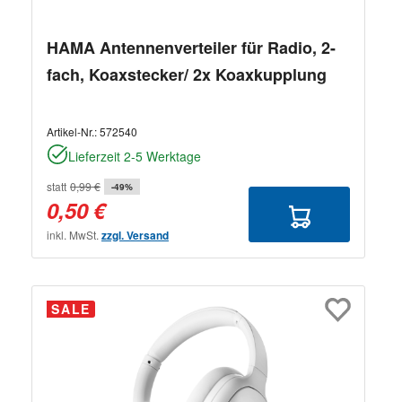
HAMA Antennenverteiler für Radio, 2-
fach, Koaxstecker/ 2x Koaxkupplung
Artikel-Nr.:
572540
Lieferzeit 2-5 Werktage
statt
0,99 €
-49%
0,50 €
inkl. MwSt.
zzgl. Versand
SALE