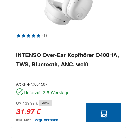
Durchschnittliche Bewertung von 5 von 5 Sternen
(1)
INTENSO Over-Ear Kopfhörer O400HA,
TWS, Bluetooth, ANC, weiß
Artikel-Nr.:
661507
Lieferzeit 2-5 Werktage
UVP
39,99 €
-20%
31,97 €
inkl. MwSt.
zzgl. Versand