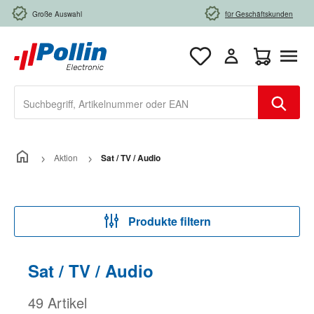
Zum Hauptinhalt springen
Große Auswahl
für Geschäftskunden
Warenkorb e
Aktion
Sat / TV / Audio
Produkte filtern
Sat / TV / Audio
49 Artikel