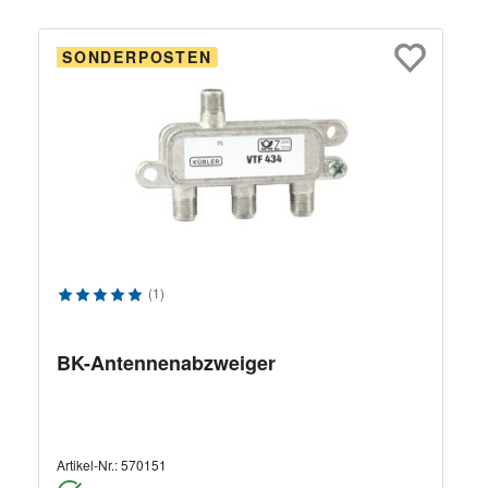
SONDERPOSTEN
Durchschnittliche Bewertung von 5 von 5 Sternen
(1)
BK-Antennenabzweiger
Artikel-Nr.:
570151