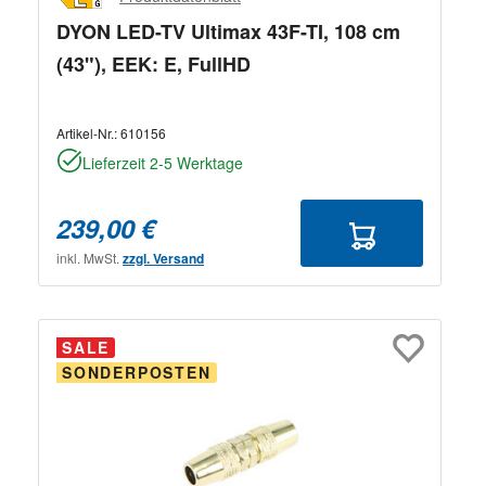
DYON LED-TV Ultimax 43F-TI, 108 cm
(43"), EEK: E, FullHD
Artikel-Nr.:
610156
Lieferzeit 2-5 Werktage
239,00 €
inkl. MwSt.
zzgl. Versand
SALE
SONDERPOSTEN