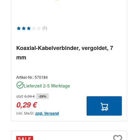
Durchschnittliche Bewertung von 3 von 5 Sternen
(1)
Koaxial-Kabelverbinder, vergoldet, 7
mm
Artikel-Nr.:
570184
Lieferzeit 2-5 Werktage
statt
0,39 €
-26%
0,29 €
inkl. MwSt.
zzgl. Versand
SALE