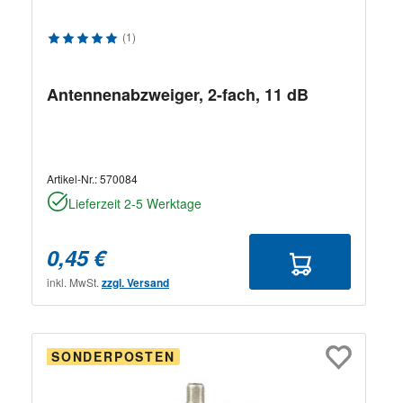
Durchschnittliche Bewertung von 5 von 5 Sternen
(1)
Antennenabzweiger, 2-fach, 11 dB
Artikel-Nr.:
570084
Lieferzeit 2-5 Werktage
0,45 €
inkl. MwSt.
zzgl. Versand
SONDERPOSTEN