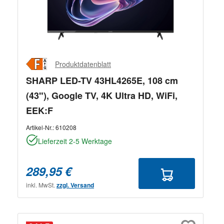
Produktdatenblatt
SHARP LED-TV 43HL4265E, 108 cm
(43"), Google TV, 4K Ultra HD, WiFi,
EEK:F
Artikel-Nr.:
610208
Lieferzeit 2-5 Werktage
289,95 €
inkl. MwSt.
zzgl. Versand