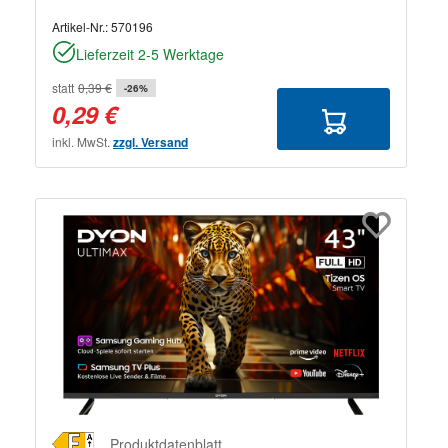
Artikel-Nr.:
570196
Lieferzeit 2-5 Werktage
statt
0,39 €
-26%
0,29 €
inkl. MwSt.
zzgl. Versand
Produktdatenblatt