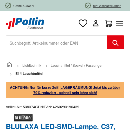
Zum Hauptinhalt springen
Große Auswahl
für Geschäftskunden
Warenkorb e
Lichttechnik
Leuchtmittel / Sockel / Fassungen
E14 Leuchtmittel
ACHTUNG: Nur für kurze Zeit!
LAGERRÄUMUNG! Jetzt bis zu über
70% reduziert - schnell sein lohnt sich!
Artikel-Nr.:
538374
GTIN/EAN:
4260293196439
BLULAXA LED-SMD-Lampe, C37,