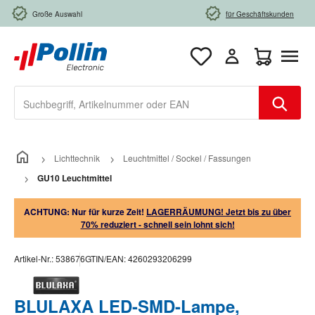
Zum Hauptinhalt springen
Große Auswahl
für Geschäftskunden
Warenkorb e
Lichttechnik
Leuchtmittel / Sockel / Fassungen
GU10 Leuchtmittel
ACHTUNG: Nur für kurze Zeit!
LAGERRÄUMUNG! Jetzt bis zu über
70% reduziert - schnell sein lohnt sich!
Artikel-Nr.:
538676
GTIN/EAN:
4260293206299
BLULAXA LED-SMD-Lampe,