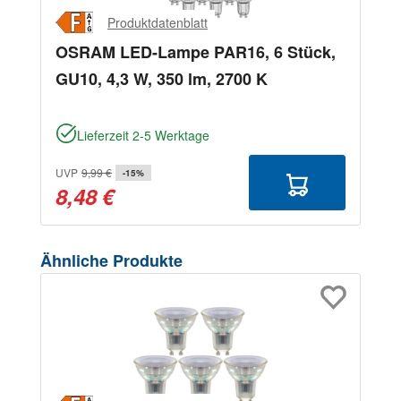
Produktdatenblatt
OSRAM LED-Lampe PAR16, 6 Stück,
GU10, 4,3 W, 350 lm, 2700 K
Lieferzeit 2-5 Werktage
UVP
9,99 €
-15%
8,48 €
Produktgalerie überspringen
Ähnliche Produkte