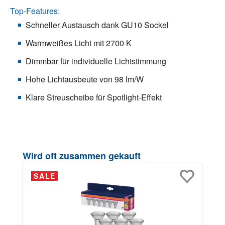
Top-Features:
Schneller Austausch dank GU10 Sockel
Warmweißes Licht mit 2700 K
Dimmbar für individuelle Lichtstimmung
Hohe Lichtausbeute von 98 lm/W
Klare Streuscheibe für Spotlight-Effekt
Produktgalerie überspringen
Wird oft zusammen gekauft
SALE