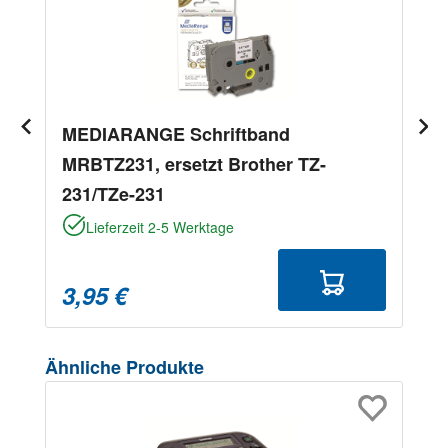
MEDIARANGE Schriftband
MRBTZ231, ersetzt Brother TZ-
231/TZe-231
Lieferzeit 2-5 Werktage
3,95 €
Produktgalerie überspringen
Ähnliche Produkte