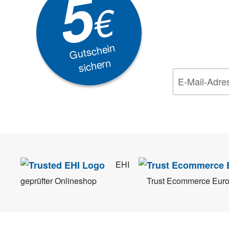
5
Akti
€
EXKLUSIVE
Gutschein
sichern
Wir nehmen den
Da
EHI
geprüfter Onlineshop
Trust Ecommerce Eur