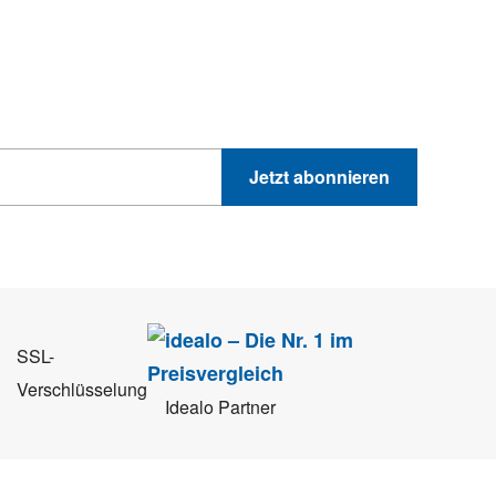
hnik-Trends
GEWINNSPIELE
PRODUKTNEWS UND VIELES MEHR
Jetzt abonnieren
 Sie können sich jederzeit direkt vom Newsletter abmelden.
SSL-
Verschlüsselung
Idealo Partner