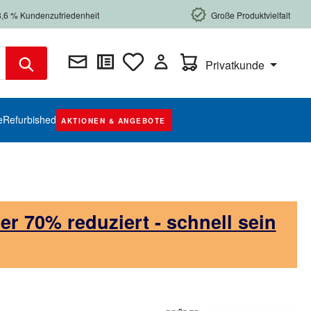
8,6 % Kundenzufriedenheit
Große Produktvielfalt
Warenkorb enthält 0 Posi
Privatkunde
e
Refurbished
AKTIONEN & ANGEBOTE
 70% reduziert - schnell sein