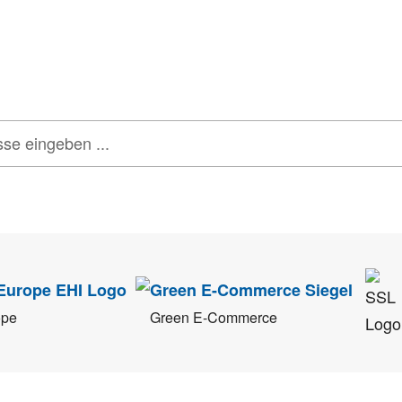
onen, Rabatte & Tec
 GUTSCHEINE & LIMITIERTE RABATTAKTIONEN
ATTRAKTIVE 
tenschutz
sehr ernst. Alle Angaben verwenden wir nur im Rahmen des Newsletters.
ope
Green E-Commerce