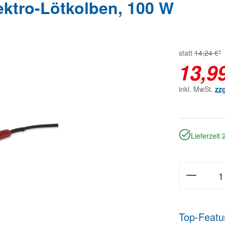
ro-Lötkolben, 100 W
statt
14,24 €*
13,9
inkl. MwSt.
zz
Lieferzeit
Top-Featu