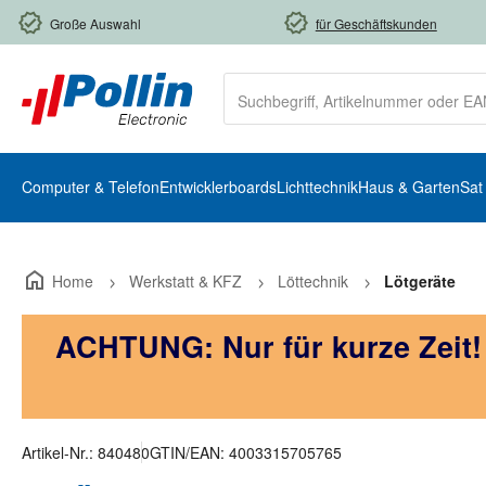
m Hauptinhalt springen
Zur Suche springen
Zur Hauptnavigation springen
Große Auswahl
für Geschäftskunden
Computer & Telefon
Entwicklerboards
Lichttechnik
Haus & Garten
Sat
Home
Werkstatt & KFZ
Löttechnik
Lötgeräte
ACHTUNG: Nur für kurze Zeit
Artikel-Nr.:
840480
GTIN/EAN:
4003315705765