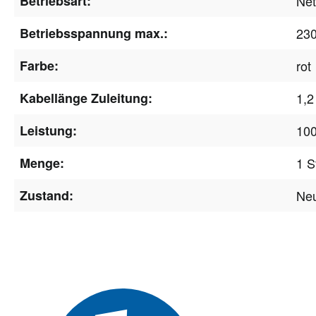
Betriebsart:
Net
Betriebsspannung max.:
23
Farbe:
rot
Kabellänge Zuleitung:
1,2
Leistung:
10
Menge:
1 S
Zustand:
Ne
Newsle