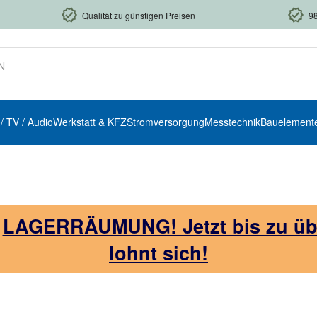
Qualität zu günstigen Preisen
9
 / TV / Audio
Werkstatt & KFZ
Stromversorgung
Messtechnik
Bauelement
!
LAGERRÄUMUNG! Jetzt bis zu über
lohnt sich!