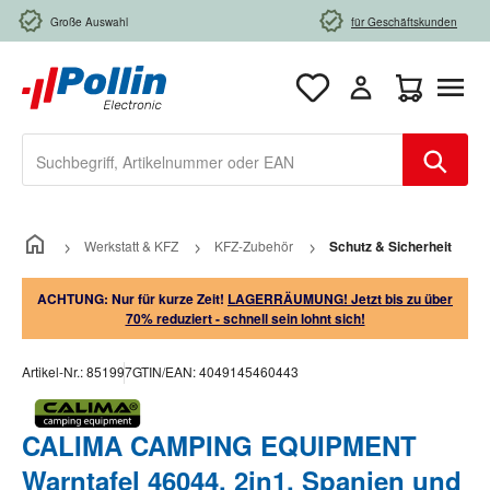
Zum Hauptinhalt springen
Große Auswahl
für Geschäftskunden
Warenkorb e
Werkstatt & KFZ
KFZ-Zubehör
Schutz & Sicherheit
ACHTUNG: Nur für kurze Zeit!
LAGERRÄUMUNG! Jetzt bis zu über
70% reduziert - schnell sein lohnt sich!
Artikel-Nr.:
851997
GTIN/EAN:
4049145460443
CALIMA CAMPING EQUIPMENT
Warntafel 46044, 2in1, Spanien und