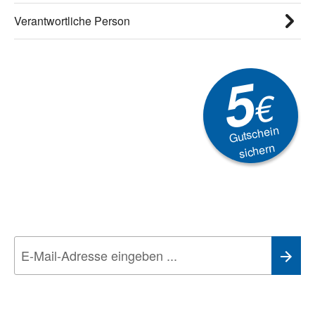
Verantwortliche Person
5
€
Gutschein
sichern
Newsletter
Aktionen, Rabatte &
Technik-Trends
Wir nehmen den
Datenschutz
sehr ernst. Alle Angaben verwenden wir nur
im Rahmen des Newsletters. Sie können sich jederzeit direkt vom
Newsletter abmelden.