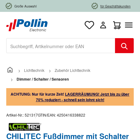
Zum Hauptinhalt springen
Große Auswahl
für Geschäftskunden
Warenkorb e
Lichttechnik
Zubehör Lichttechnik
Dimmer / Schalter / Sensoren
ACHTUNG: Nur für kurze Zeit!
LAGERRÄUMUNG! Jetzt bis zu über
70% reduziert - schnell sein lohnt sich!
Artikel-Nr.:
521317
GTIN/EAN:
4250416338822
CHILITEC Fußdimmer mit Schalter