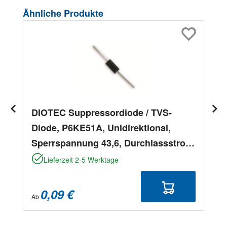
Produktgalerie überspringen
Ähnliche Produkte
DIOTEC Suppressordiode / TVS-
Diode, P6KE51A, Unidirektional,
Sperrspannung 43,6, Durchlassstrom
8,9
Lieferzeit 2-5 Werktage
0,09 €
Ab