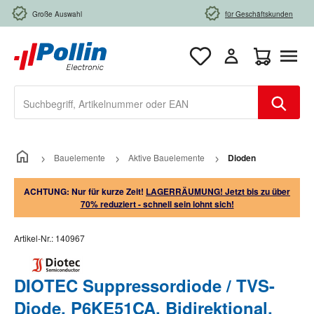
Zum Hauptinhalt springen
Große Auswahl
für Geschäftskunden
Warenkorb e
Bauelemente
Aktive Bauelemente
Dioden
ACHTUNG: Nur für kurze Zeit!
LAGERRÄUMUNG! Jetzt bis zu über
70% reduziert - schnell sein lohnt sich!
Artikel-Nr.:
140967
DIOTEC Suppressordiode / TVS-
Diode, P6KE51CA, Bidirektional,