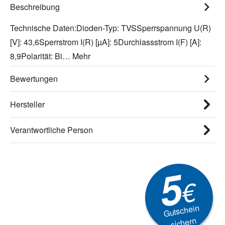
Beschreibung
Technische Daten:Dioden-Typ: TVSSperrspannung U(R)
[V]: 43,6Sperrstrom I(R) [µA]: 5Durchlassstrom I(F) [A]:
8,9Polarität: Bi…
Mehr
Bewertungen
Hersteller
Verantwortliche Person
5
€
Gutschein
sichern