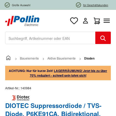
Zum Hauptinhalt springen
Große Auswahl
für Geschäftskunden
Warenkorb e
Bauelemente
Aktive Bauelemente
Dioden
ACHTUNG: Nur für kurze Zeit!
LAGERRÄUMUNG! Jetzt bis zu über
70% reduziert - schnell sein lohnt sich!
Artikel-Nr.:
140984
DIOTEC Suppressordiode / TVS-
Diode, P6KE91CA, Bidirektional,