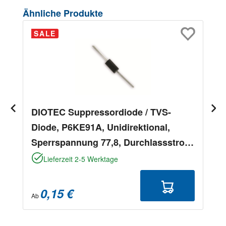
Produktgalerie überspringen
Ähnliche Produkte
SALE
DIOTEC Suppressordiode / TVS-
Diode, P6KE91A, Unidirektional,
Sperrspannung 77,8, Durchlassstrom
5
Lieferzeit 2-5 Werktage
0,15 €
Ab