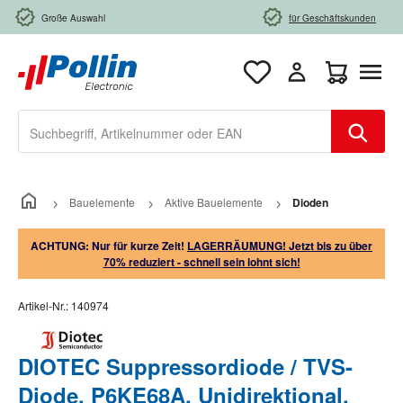
Zum Hauptinhalt springen
Große Auswahl
für Geschäftskunden
Warenkorb e
Bauelemente
Aktive Bauelemente
Dioden
ACHTUNG: Nur für kurze Zeit!
LAGERRÄUMUNG! Jetzt bis zu über
70% reduziert - schnell sein lohnt sich!
Artikel-Nr.:
140974
DIOTEC Suppressordiode / TVS-
Diode, P6KE68A, Unidirektional,