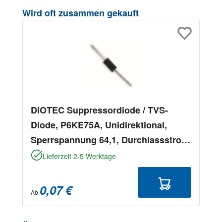
Produktgalerie überspringen
Wird oft zusammen gekauft
DIOTEC Suppressordiode / TVS-
Diode, P6KE75A, Unidirektional,
Sperrspannung 64,1, Durchlassstrom
6,1
Lieferzeit 2-5 Werktage
0,07 €
Ab