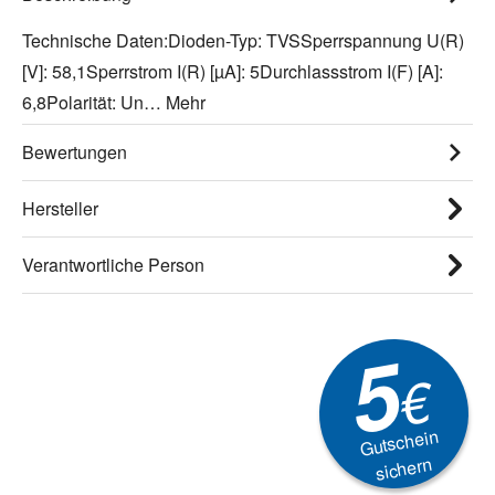
Technische Daten:Dioden-Typ: TVSSperrspannung U(R)
[V]: 58,1Sperrstrom I(R) [µA]: 5Durchlassstrom I(F) [A]:
6,8Polarität: Un…
Mehr
Bewertungen
Hersteller
Verantwortliche Person
5
€
Gutschein
sichern
Newsletter