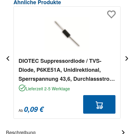
Produktgalerie überspringen
Ähnliche Produkte
DIOTEC Suppressordiode / TVS-
Diode, P6KE51A, Unidirektional,
Sperrspannung 43,6, Durchlassstrom
8,9
Lieferzeit 2-5 Werktage
0,09 €
Ab
Beschreibung