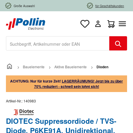
Zum Hauptinhalt springen
Große Auswahl
für Geschäftskunden
Warenkorb e
Bauelemente
Aktive Bauelemente
Dioden
ACHTUNG: Nur für kurze Zeit!
LAGERRÄUMUNG! Jetzt bis zu über
70% reduziert - schnell sein lohnt sich!
Artikel-Nr.:
140983
DIOTEC Suppressordiode / TVS-
Diode, P6KE91A, Unidirektional,