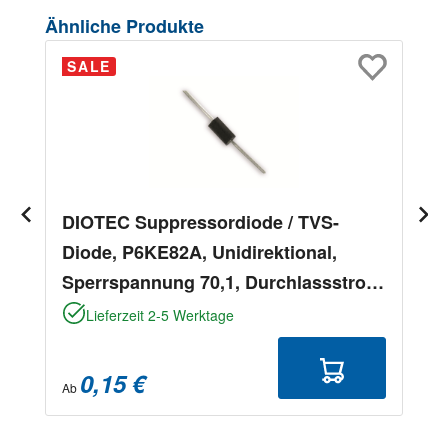
Produktgalerie überspringen
Ähnliche Produkte
SALE
DIOTEC Suppressordiode / TVS-
Diode, P6KE82A, Unidirektional,
Sperrspannung 70,1, Durchlassstrom
5,5
Lieferzeit 2-5 Werktage
0,15 €
Ab