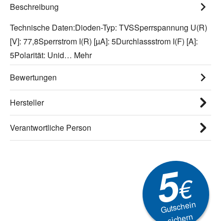
Beschreibung
Technische Daten:Dioden-Typ: TVSSperrspannung U(R)
[V]: 77,8Sperrstrom I(R) [µA]: 5Durchlassstrom I(F) [A]:
5Polarität: Unid…
Mehr
Bewertungen
Hersteller
Verantwortliche Person
5
€
Gutschein
sichern