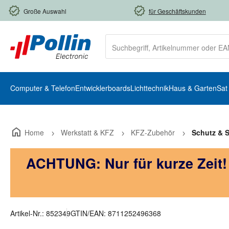
m Hauptinhalt springen
Zur Suche springen
Zur Hauptnavigation springen
Große Auswahl
für Geschäftskunden
Computer & Telefon
Entwicklerboards
Lichttechnik
Haus & Garten
Sat
Home
Werkstatt & KFZ
KFZ-Zubehör
Schutz & S
ACHTUNG: Nur für kurze Zeit
Artikel-Nr.:
852349
GTIN/EAN:
8711252496368