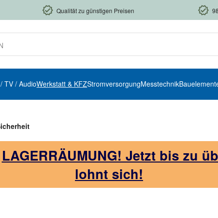
Qualität zu günstigen Preisen
9
 / TV / Audio
Werkstatt & KFZ
Stromversorgung
Messtechnik
Bauelement
icherheit
!
LAGERRÄUMUNG! Jetzt bis zu über
lohnt sich!