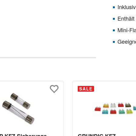
Inklusi
Enthält
Mini-Fl
Geeigne
SALE
 KFZ-Sicherungs-
GRUNDIG KFZ-