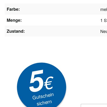
Farbe:
meh
Menge:
1 S
Zustand:
Ne
Newsle
5
Akti
€
EXKLUSIVE
Gutschein
sichern