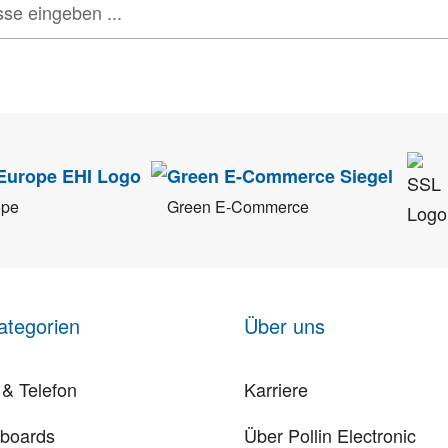
tenschutz
sehr ernst. Alle Angaben verwenden wir nur im Rahmen des Newsletters.
ope
Green E-Commerce
ategorien
Über uns
& Telefon
Karriere
rboards
Über Pollin Electronic