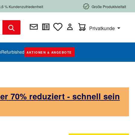
8,6 % Kundenzufriedenheit
Große Produktvielfalt
Warenkorb enthält 0 Posi
Privatkunde
e
Refurbished
AKTIONEN & ANGEBOTE
 70% reduziert - schnell sein