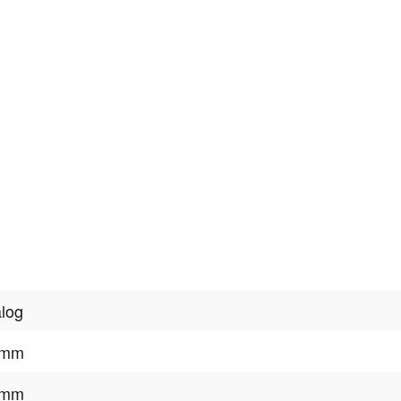
log
 mm
 mm