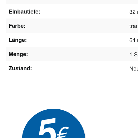
Einbautiefe:
32
Farbe:
tra
Länge:
64
Menge:
1 S
Zustand:
Ne
Newsle
5
Akti
€