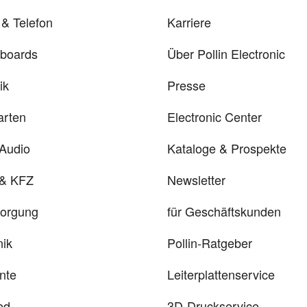
& Telefon
Karriere
rboards
Über Pollin Electronic
ik
Presse
arten
Electronic Center
 Audio
Kataloge & Prospekte
 & KFZ
Newsletter
sorgung
für Geschäftskunden
ik
Pollin-Ratgeber
nte
Leiterplattenservice
ed
3D-Druckservice