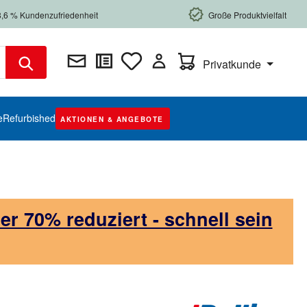
8,6 % Kundenzufriedenheit
Große Produktvielfalt
Warenkorb enthält 0 Posi
Privatkunde
e
Refurbished
AKTIONEN & ANGEBOTE
 70% reduziert - schnell sein