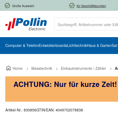
m Hauptinhalt springen
Zur Suche springen
Zur Hauptnavigation springen
Große Auswahl
für Geschäftskunden
Computer & Telefon
Entwicklerboards
Lichttechnik
Haus & Garten
Sat
Home
Messtechnik
Einbauinstrumente / Zähler
A
ACHTUNG: Nur für kurze Zeit
Artikel-Nr.:
830856
GTIN/EAN:
4049702078838