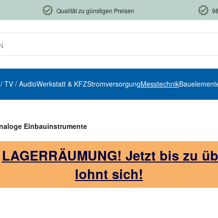
Qualität zu günstigen Preisen
9
 / TV / Audio
Werkstatt & KFZ
Stromversorgung
Messtechnik
Bauelement
naloge Einbauinstrumente
!
LAGERRÄUMUNG! Jetzt bis zu über
lohnt sich!