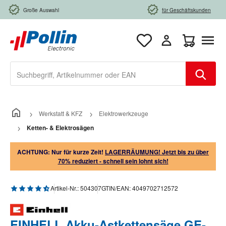
Zum Hauptinhalt springen
Große Auswahl
für Geschäftskunden
Warenkorb e
Werkstatt & KFZ
Elektrowerkzeuge
Ketten- & Elektrosägen
ACHTUNG: Nur für kurze Zeit!
LAGERRÄUMUNG! Jetzt bis zu über
70% reduziert - schnell sein lohnt sich!
Durchschnittliche Bewertung von 4.75 von 5 Sternen
Artikel-Nr.:
504307
GTIN/EAN:
4049702712572
EINHELL Akku-Astkettensäge GE-