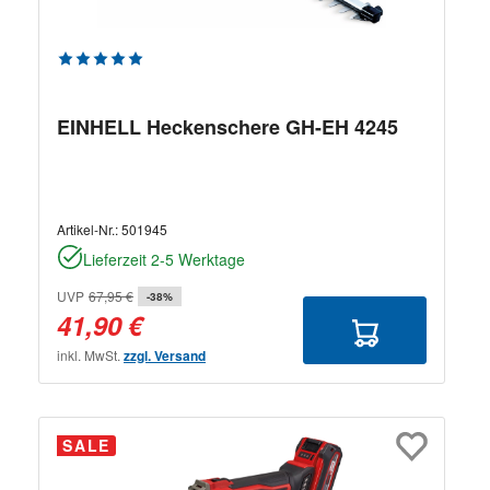
Durchschnittliche Bewertung von 5 von 5 Sternen
EINHELL Heckenschere GH-EH 4245
Artikel-Nr.:
501945
Lieferzeit 2-5 Werktage
UVP
67,95 €
-38%
41,90 €
inkl. MwSt.
zzgl. Versand
SALE