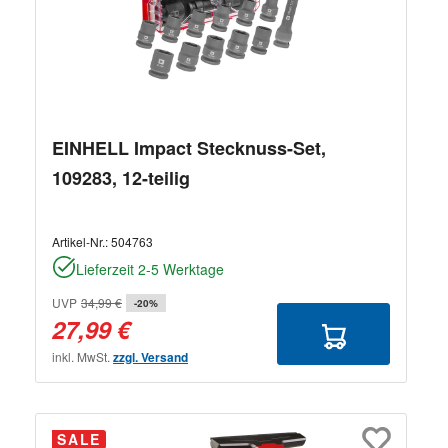
EINHELL Impact Stecknuss-Set,
109283, 12-teilig
Artikel-Nr.:
504763
Lieferzeit 2-5 Werktage
UVP
34,99 €
-20%
27,99 €
inkl. MwSt.
zzgl. Versand
SALE