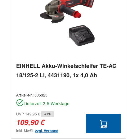
EINHELL Akku-Winkelschleifer TE-AG
18/125-2 Li, 4431190, 1x 4,0 Ah
Artikel-Nr.:
505325
Lieferzeit 2-5 Werktage
UVP
149,95 €
-27%
109,90 €
inkl. MwSt.
zzgl. Versand