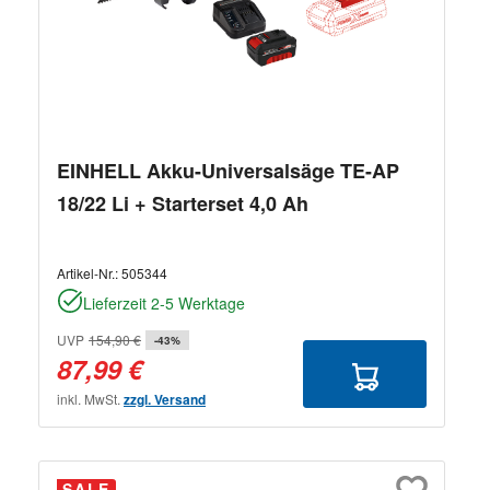
EINHELL Akku-Universalsäge TE-AP
18/22 Li + Starterset 4,0 Ah
Artikel-Nr.:
505344
Lieferzeit 2-5 Werktage
UVP
154,90 €
-43%
87,99 €
inkl. MwSt.
zzgl. Versand
SALE