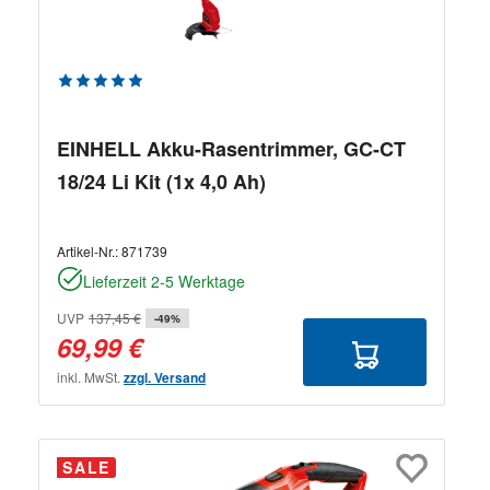
Durchschnittliche Bewertung von 5 von 5 Sternen
EINHELL Akku-Rasentrimmer, GC-CT
18/24 Li Kit (1x 4,0 Ah)
Artikel-Nr.:
871739
Lieferzeit 2-5 Werktage
UVP
137,45 €
-49%
69,99 €
inkl. MwSt.
zzgl. Versand
SALE