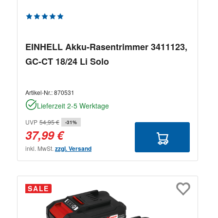
Durchschnittliche Bewertung von 5 von 5 Sternen
EINHELL Akku-Rasentrimmer 3411123,
GC-CT 18/24 Li Solo
Artikel-Nr.:
870531
Lieferzeit 2-5 Werktage
UVP
54,95 €
-31%
37,99 €
inkl. MwSt.
zzgl. Versand
SALE