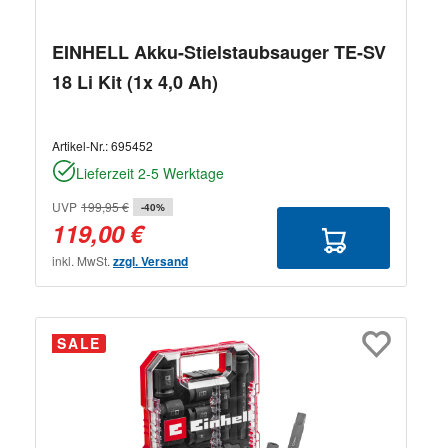
EINHELL Akku-Stielstaubsauger TE-SV
18 Li Kit (1x 4,0 Ah)
Artikel-Nr.:
695452
Lieferzeit 2-5 Werktage
UVP
199,95 €
-40%
119,00 €
inkl. MwSt.
zzgl. Versand
SALE