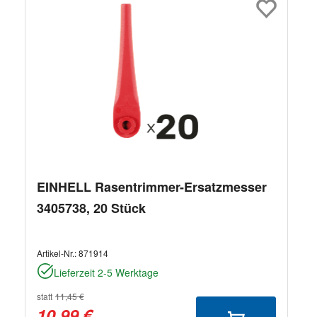
EINHELL Rasentrimmer-Ersatzmesser
3405738, 20 Stück
Artikel-Nr.:
871914
Lieferzeit 2-5 Werktage
statt
11,45 €
10,99 €