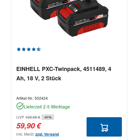
Durchschnittliche Bewertung von 4.5 von 5 Sternen
EINHELL PXC-Twinpack, 4511489, 4
Ah, 18 V, 2 Stück
Artikel-Nr.:
502424
Lieferzeit 2-5 Werktage
UVP
100,95 €
-41%
59,90 €
inkl. MwSt.
zzgl. Versand