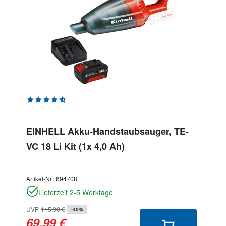
Durchschnittliche Bewertung von 4.71 von 5 Sternen
EINHELL Akku-Handstaubsauger, TE-
VC 18 Li Kit (1x 4,0 Ah)
Artikel-Nr.:
694708
Lieferzeit 2-5 Werktage
UVP
115,90 €
-40%
69,99 €