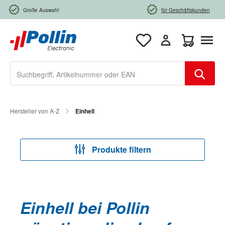
Zum Hauptinhalt springen
Große Auswahl
für Geschäftskunden
Warenkorb e
Hersteller von A-Z
Einhell
Produkte filtern
Einhell bei Pollin