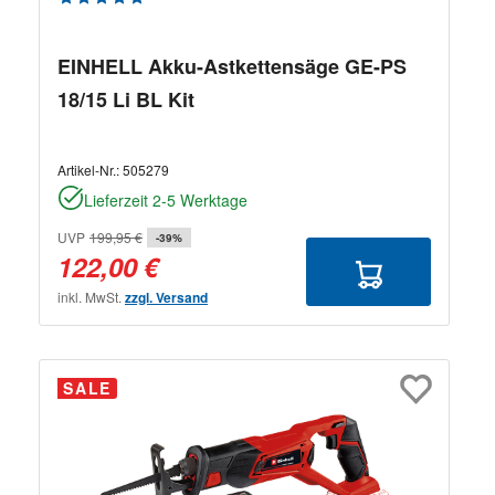
EINHELL Akku-Astkettensäge GE-PS
18/15 Li BL Kit
Artikel-Nr.:
505279
Lieferzeit 2-5 Werktage
UVP
199,95 €
-39%
122,00 €
inkl. MwSt.
zzgl. Versand
SALE