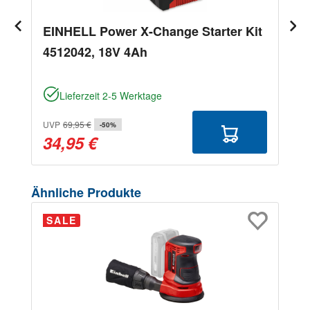
EINHELL Power X-Change Starter Kit
4512042, 18V 4Ah
Lieferzeit 2-5 Werktage
UVP
69,95 €
-50%
34,95 €
Produktgalerie überspringen
Ähnliche Produkte
SALE