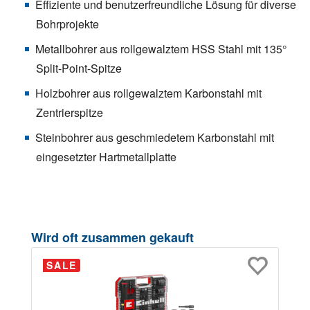
Effiziente und benutzerfreundliche Lösung für diverse
Bohrprojekte
Metallbohrer aus rollgewalztem HSS Stahl mit 135°
Split-Point-Spitze
Holzbohrer aus rollgewalztem Karbonstahl mit
Zentrierspitze
Steinbohrer aus geschmiedetem Karbonstahl mit
eingesetzter Hartmetallplatte
Produktgalerie überspringen
Wird oft zusammen gekauft
SALE