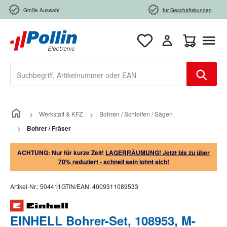
Zum Hauptinhalt springen
Große Auswahl
für Geschäftskunden
Warenkorb e
Werkstatt & KFZ
Bohren / Schleifen / Sägen
Bohrer / Fräser
ACHTUNG: Nur für kurze Zeit!
LAGERRÄUMUNG! Jetzt bis zu über
70% reduziert - schnell sein lohnt sich!
Artikel-Nr.:
504411
GTIN/EAN:
4009311089533
EINHELL Bohrer-Set, 108953, M-