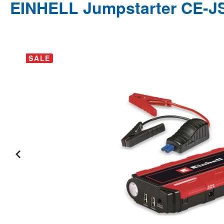
EINHELL Jumpstarter CE-JS
Bildergalerie überspringen
SALE