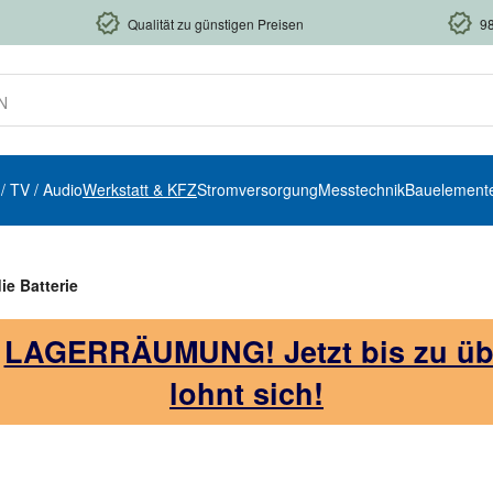
Qualität zu günstigen Preisen
9
 / TV / Audio
Werkstatt & KFZ
Stromversorgung
Messtechnik
Bauelement
e Batterie
!
LAGERRÄUMUNG! Jetzt bis zu über
lohnt sich!