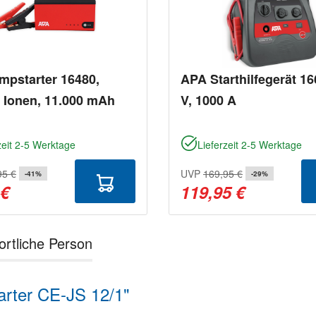
mpstarter 16480,
APA Starthilfegerät 16
 Ionen, 11.000 mAh
V, 1000 A
zeit 2-5 Werktage
Lieferzeit 2-5 Werktage
95 €
UVP
169,95 €
-41%
-29%
 €
119,95 €
ortliche Person
rter CE-JS 12/1"