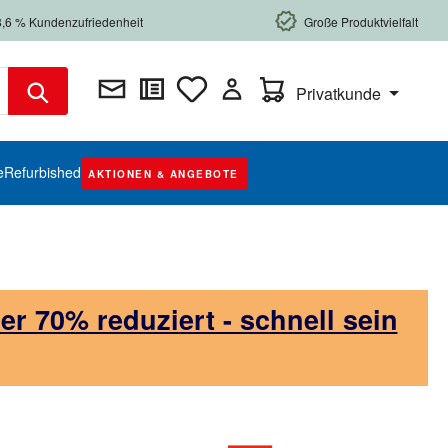
8,6 % Kundenzufriedenheit
Große Produktvielfalt
Warenkorb enthält 0 Posi
Privatkunde
e
Refurbished
AKTIONEN & ANGEBOTE
 70% reduziert - schnell sein