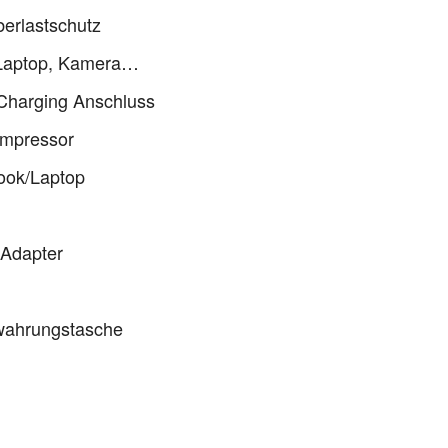
berlastschutz
 Laptop, Kamera…
Charging Anschluss
ompressor
book/Laptop
 Adapter
ewahrungstasche