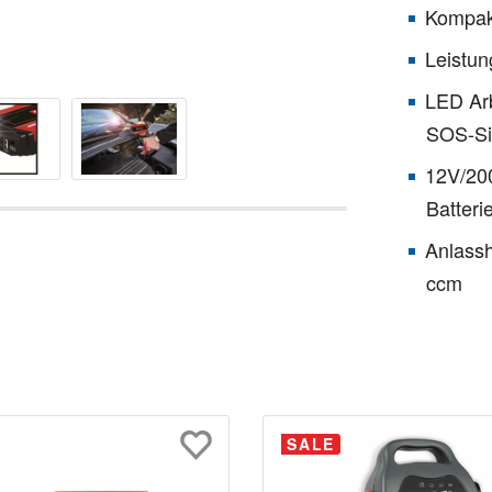
Kompakt
Leistun
LED Arb
SOS-Si
12V/200
Batteri
Anlassh
ccm
SALE