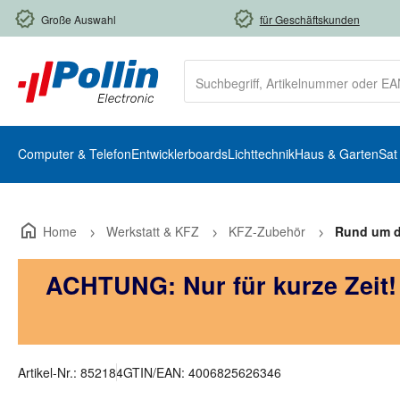
m Hauptinhalt springen
Zur Suche springen
Zur Hauptnavigation springen
Große Auswahl
für Geschäftskunden
Computer & Telefon
Entwicklerboards
Lichttechnik
Haus & Garten
Sat
Home
Werkstatt & KFZ
KFZ-Zubehör
Rund um di
ACHTUNG: Nur für kurze Zeit
Artikel-Nr.:
852184
GTIN/EAN:
4006825626346