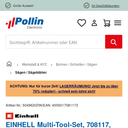
Zum Hauptinhalt springen
Große Auswahl
für Geschäftskunden
Warenkorb e
Werkstatt & KFZ
Bohren / Schleifen / Sägen
Sägen / Sägeblätter
ACHTUNG: Nur für kurze Zeit!
LAGERRÄUMUNG! Jetzt bis zu über
70% reduziert - schnell sein lohnt sich!
Artikel-Nr.:
504963
GTIN/EAN:
4009317081173
EINHELL Multi-Tool-Set, 708117,