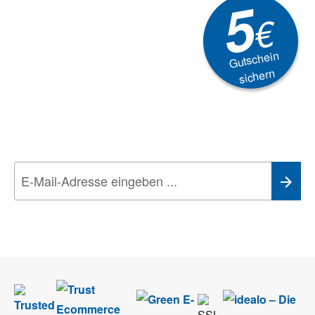
5
€
Gutschein
sichern
Newsletter
Aktionen, Rabatte &
Technik-Trends
Wir nehmen den
Datenschutz
sehr ernst. Alle Angaben verwenden wir nur
im Rahmen des Newsletters. Sie können sich jederzeit direkt vom
Newsletter abmelden.