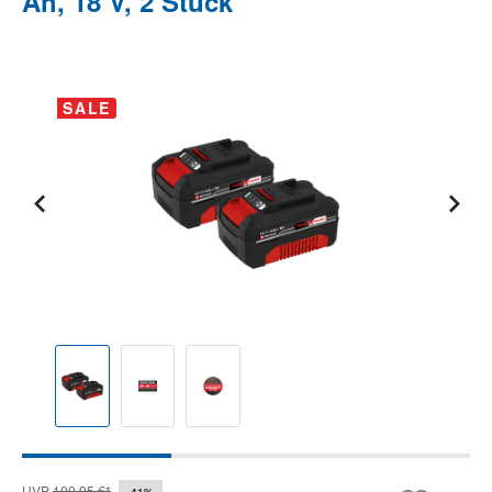
Ah, 18 V, 2 Stück
Bildergalerie überspringen
SALE
UVP
100,95 €*
-41%