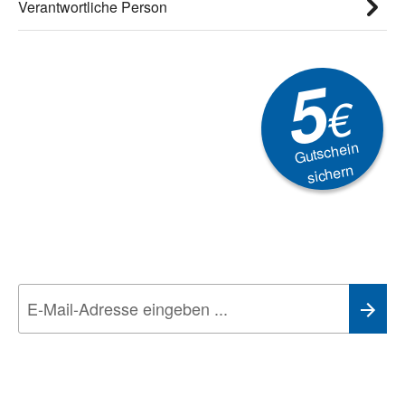
Verantwortliche Person
5
€
Gutschein
sichern
Newsletter
Aktionen, Rabatte &
Technik-Trends
Wir nehmen den
Datenschutz
sehr ernst. Alle Angaben verwenden wir nur
im Rahmen des Newsletters. Sie können sich jederzeit direkt vom
Newsletter abmelden.