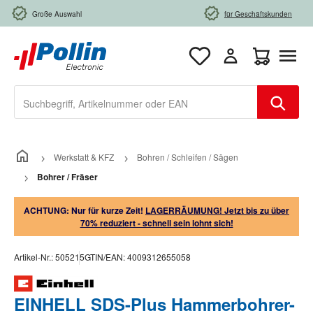
Zum Hauptinhalt springen
Große Auswahl
für Geschäftskunden
Warenkorb e
Werkstatt & KFZ
Bohren / Schleifen / Sägen
Bohrer / Fräser
ACHTUNG: Nur für kurze Zeit!
LAGERRÄUMUNG! Jetzt bis zu über
70% reduziert - schnell sein lohnt sich!
Artikel-Nr.:
505215
GTIN/EAN:
4009312655058
EINHELL SDS-Plus Hammerbohrer-