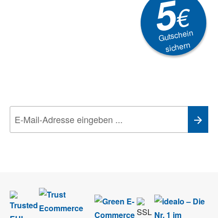
5
€
Gutschein
sichern
Newsletter
Aktionen, Rabatte &
Technik-Trends
Wir nehmen den
Datenschutz
sehr ernst. Alle Angaben verwenden wir nur
im Rahmen des Newsletters. Sie können sich jederzeit direkt vom
Newsletter abmelden.