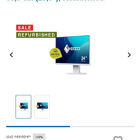
Bildergalerie überspringen
SALE
REFURBISHED
statt
149,00 €*
-13%