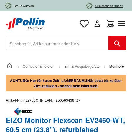
Zum Hauptinhalt springen
Große Auswahl
für Geschäftskunden
Warenkorb e
Computer & Telefon
Ein- & Ausgabegeräte
Monitore
ACHTUNG: Nur für kurze Zeit!
LAGERRÄUMUNG! Jetzt bis zu über
70% reduziert - schnell sein lohnt sich!
Artikel-Nr.:
752760
GTIN/EAN:
4250563438727
EIZO Monitor Flexscan EV2460-WT,
60,5 cm (23,8"), refurbished