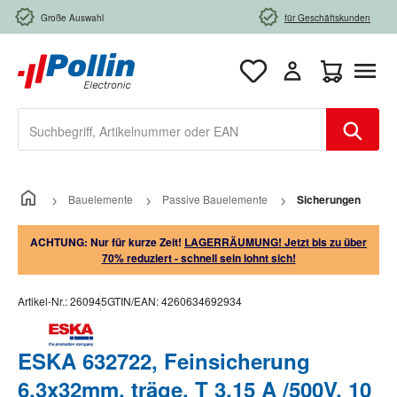
Zum Hauptinhalt springen
Große Auswahl
für Geschäftskunden
Warenkorb e
Bauelemente
Passive Bauelemente
Sicherungen
ACHTUNG: Nur für kurze Zeit!
LAGERRÄUMUNG! Jetzt bis zu über
70% reduziert - schnell sein lohnt sich!
Artikel-Nr.:
260945
GTIN/EAN:
4260634692934
ESKA 632722, Feinsicherung
6,3x32mm, träge, T 3,15 A /500V, 10