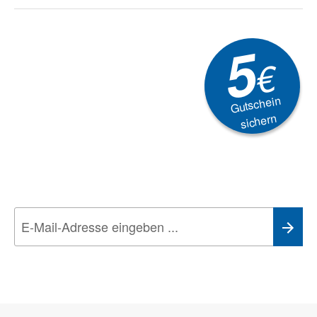
5
€
Gutschein
sichern
Newsletter
Aktionen, Rabatte &
Technik-Trends
Wir nehmen den
Datenschutz
sehr ernst. Alle Angaben verwenden wir nur
im Rahmen des Newsletters. Sie können sich jederzeit direkt vom
Newsletter abmelden.