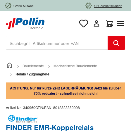
Zum Hauptinhalt springen
Große Auswahl
für Geschäftskunden
Warenkorb e
Bauelemente
Mechanische Bauelemente
Relais / Zugmagnete
ACHTUNG: Nur für kurze Zeit!
LAGERRÄUMUNG! Jetzt bis zu über
70% reduziert - schnell sein lohnt sich!
Artikel-Nr.:
340960
GTIN/EAN:
8012823389998
FINDER EMR-Koppelrelais