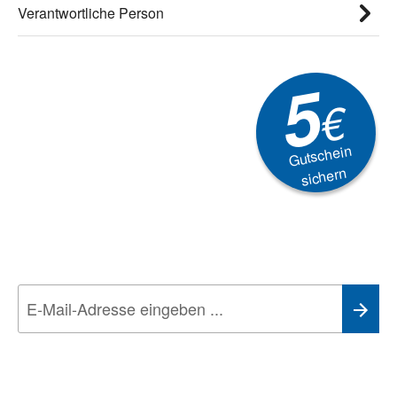
Verantwortliche Person
5
€
Gutschein
sichern
Newsletter
Aktionen, Rabatte &
Technik-Trends
Wir nehmen den
Datenschutz
sehr ernst. Alle Angaben verwenden wir nur
im Rahmen des Newsletters. Sie können sich jederzeit direkt vom
Newsletter abmelden.