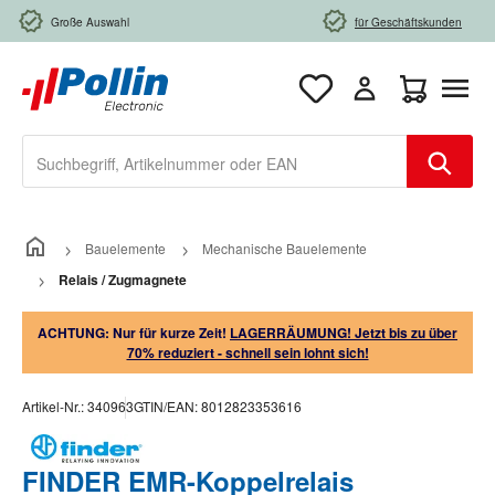
Zum Hauptinhalt springen
Große Auswahl
für Geschäftskunden
Warenkorb e
Bauelemente
Mechanische Bauelemente
Relais / Zugmagnete
ACHTUNG: Nur für kurze Zeit!
LAGERRÄUMUNG! Jetzt bis zu über
70% reduziert - schnell sein lohnt sich!
Artikel-Nr.:
340963
GTIN/EAN:
8012823353616
FINDER EMR-Koppelrelais