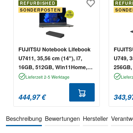
REFURBISHED
REFUR
SONDERPOSTEN
SONDE
FUJITSU Notebook Lifebook
FUJITS
U7411, 35,56 cm (14"), i7,
U749, 3
16GB, 512GB, Win11Home,
256GB,
refurbished
refurbi
Lieferzeit 2-5 Werktage
Liefer
444,97 €
343,9
Beschreibung
Bewertungen
Hersteller
Verantw