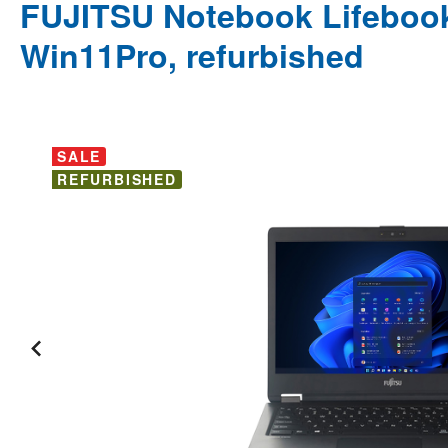
FUJITSU Notebook Lifebook 
Win11Pro, refurbished
Bildergalerie überspringen
SALE
REFURBISHED