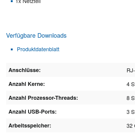
1x Netzteil
Verfügbare Downloads
Produktdatenblatt
Anschlüsse:
RJ-
Anzahl Kerne:
4 S
Anzahl Prozessor-Threads:
8 S
Anzahl USB-Ports:
3 S
Arbeitsspeicher:
32