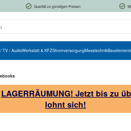
Qualität zu günstigen Preisen
9
 / TV / Audio
Werkstatt & KFZ
Stromversorgung
Messtechnik
Bauelement
tebooks
!
LAGERRÄUMUNG! Jetzt bis zu über
lohnt sich!