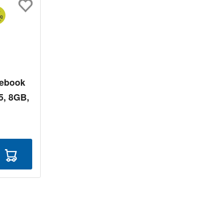
febook
i5, 8GB,