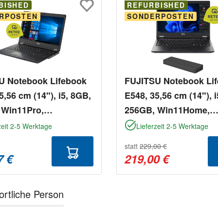
BISHED
REFURBISHED
RPOSTEN
SONDERPOSTEN
U Notebook Lifebook
FUJITSU Notebook Li
5,56 cm (14"), i5, 8GB,
E548, 35,56 cm (14"), 
 Win11Pro,
256GB, Win11Home,
shed
refurbished
zeit 2-5 Werktage
Lieferzeit 2-5 Werktage
statt
229,00 €
7 €
219,00 €
ortliche Person