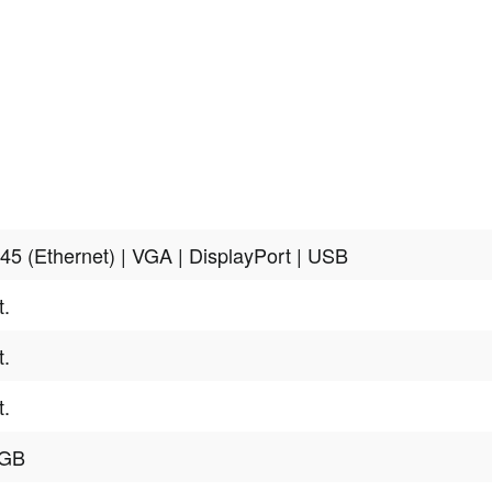
45 (Ethernet)
| VGA
| DisplayPort
| USB
t.
t.
t.
 GB