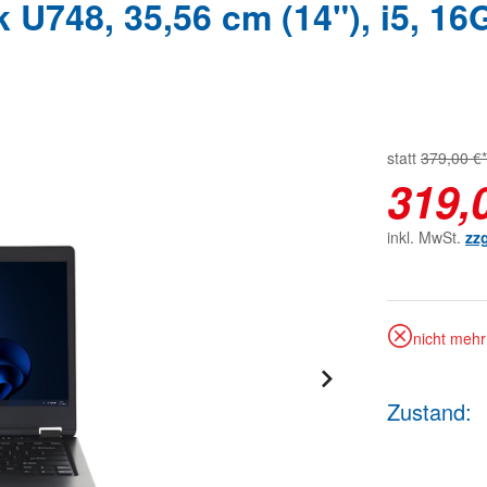
U748, 35,56 cm (14"), i5, 16
statt
379,00 €*
319,
inkl. MwSt.
zz
nicht mehr 
Zustand: