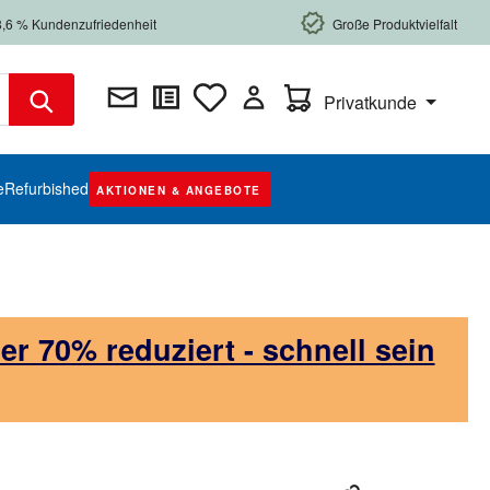
8,6 % Kundenzufriedenheit
Große Produktvielfalt
Warenkorb enthält 0 Posi
Privatkunde
e
Refurbished
AKTIONEN & ANGEBOTE
 70% reduziert - schnell sein