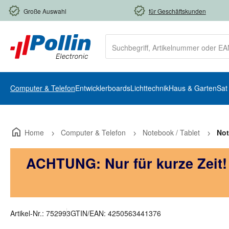
m Hauptinhalt springen
Zur Suche springen
Zur Hauptnavigation springen
Große Auswahl
für Geschäftskunden
Computer & Telefon
Entwicklerboards
Lichttechnik
Haus & Garten
Sat
Home
Computer & Telefon
Notebook / Tablet
No
ACHTUNG: Nur für kurze Zeit
Artikel-Nr.:
752993
GTIN/EAN:
4250563441376