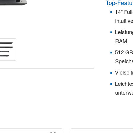
Top-Featu
14" Ful
intuiti
Leistun
RAM
512 GB 
Speiche
Vielsei
Leichte
unterw