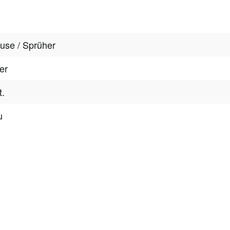
use / Sprüher
ber
t.
u
tter
onen, Rabatte & Tec