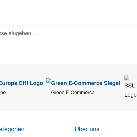
 GUTSCHEINE & LIMITIERTE RABATTAKTIONEN
ATTRAKTIVE 
tenschutz
sehr ernst. Alle Angaben verwenden wir nur im Rahmen des Newsletters.
ope
Green E-Commerce
ategorien
Über uns