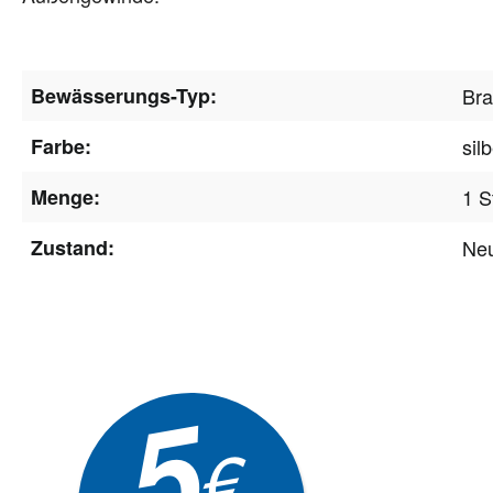
Bewässerungs-Typ:
Bra
Farbe:
sil
Menge:
1 S
Zustand:
Ne
Newsle
5
Akti
€