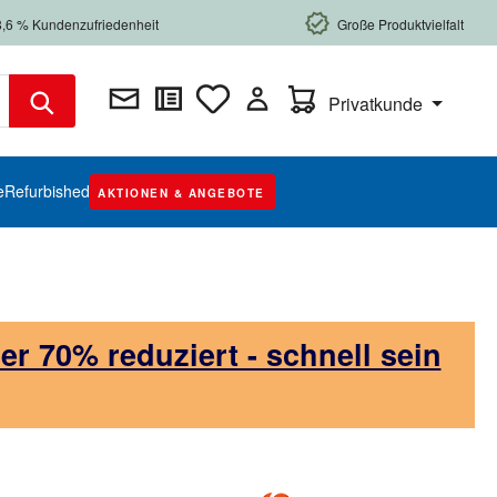
8,6 % Kundenzufriedenheit
Große Produktvielfalt
Warenkorb enthält 0 Posi
Privatkunde
e
Refurbished
AKTIONEN & ANGEBOTE
 70% reduziert - schnell sein