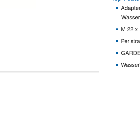
Adapte
Wasser
M 22 x
Perlstr
GARDE
Wasser