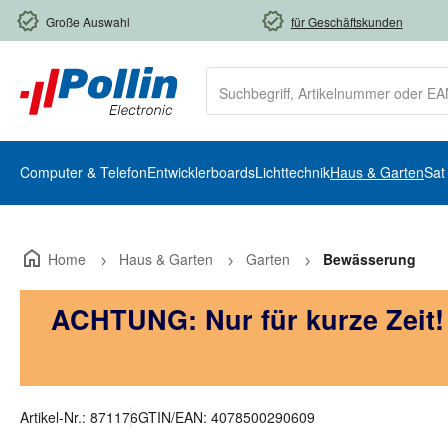
m Hauptinhalt springen
Zur Suche springen
Zur Hauptnavigation springen
Große Auswahl
für Geschäftskunden
Computer & Telefon
Entwicklerboards
Lichttechnik
Haus & Garten
Sat
Home
Haus & Garten
Garten
Bewässerung
ACHTUNG: Nur für kurze Zeit
Artikel-Nr.:
871176
GTIN/EAN:
4078500290609