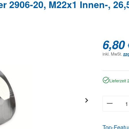
r 2906-20, M22x1 Innen-, 26
6,80 
inkl. MwSt.
zz
Lieferzeit
Top-Featu