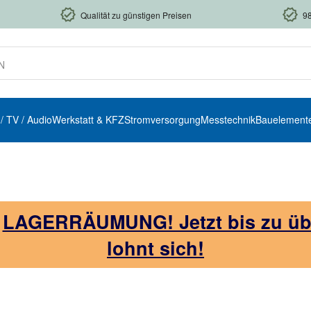
Qualität zu günstigen Preisen
9
 / TV / Audio
Werkstatt & KFZ
Stromversorgung
Messtechnik
Bauelement
!
LAGERRÄUMUNG! Jetzt bis zu über
lohnt sich!