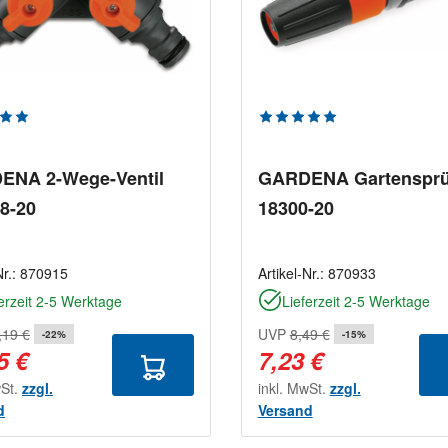
chnittliche Bewertung von 5 von 5 Sternen
Durchschnittliche Bewe
ENA 2-Wege-Ventil
GARDENA Gartensprü
38-20
18300-20
Nr.:
870915
Artikel-Nr.:
870933
erzeit 2-5 Werktage
Lieferzeit 2-5 Werktage
,19 €
UVP
8,49 €
-22%
-15%
5 €
7,23 €
wSt.
zzgl.
inkl. MwSt.
zzgl.
d
Versand