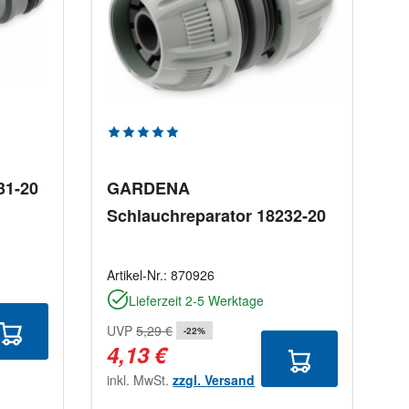
Durchschnittliche Bewertung von 5 von 5
31-20
GARDENA
Schlauchreparator 18232-20
Artikel-Nr.:
870926
Lieferzeit 2-5 Werktage
UVP
5,29 €
-22%
4,13 €
inkl. MwSt.
zzgl. Versand