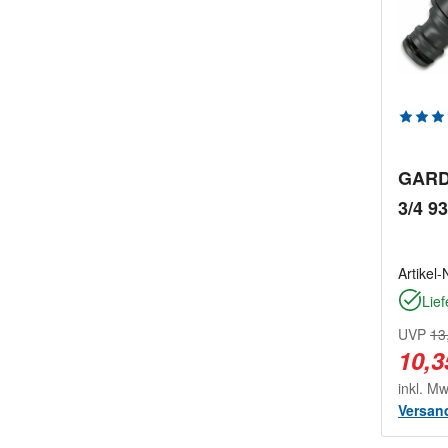
Durchs
GARD
3/4 9
Artikel-
Lief
UVP
13
10,3
inkl. M
Versan