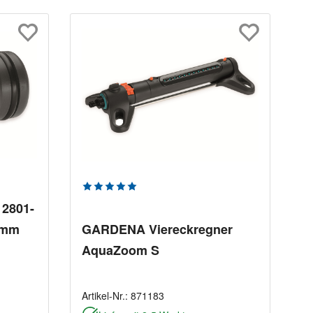
Durchschnittliche Bewertung von 5 von 5
2801-
5 mm
GARDENA Viereckregner
AquaZoom S
Artikel-Nr.:
871183