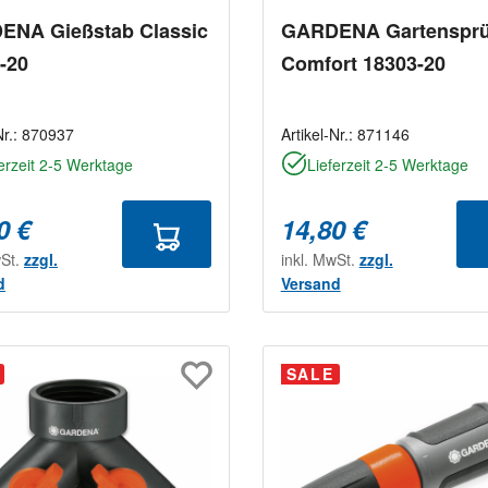
ENA Gießstab Classic
GARDENA Gartensprü
-20
Comfort 18303-20
Nr.:
870937
Artikel-Nr.:
871146
erzeit 2-5 Werktage
Lieferzeit 2-5 Werktage
0 €
14,80 €
wSt.
zzgl.
inkl. MwSt.
zzgl.
d
Versand
SALE