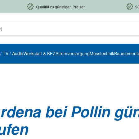
Qualität zu günstigen Preisen
9
 / TV / Audio
Werkstatt & KFZ
Stromversorgung
Messtechnik
Bauelement
rdena bei Pollin gün
ufen