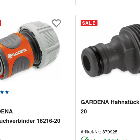
SALE
chnittliche Bewertung von 5 von 5 Sternen
GARDENA Hahnstück 
DENA
20
uchverbinder 18216-20
Artikel-Nr.:
870925