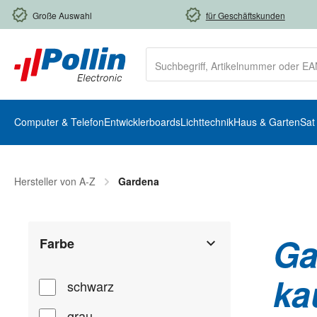
m Hauptinhalt springen
Zur Suche springen
Zur Hauptnavigation springen
Große Auswahl
für Geschäftskunden
Computer & Telefon
Entwicklerboards
Lichttechnik
Haus & Garten
Sat
Hersteller von A-Z
Gardena
Ga
Farbe
ka
schwarz
grau