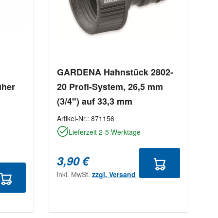
rtung von 5 von 5 Sternen
GARDENA Hahnstück 2802-
her
20 Profi-System, 26,5 mm
(3/4") auf 33,3 mm
Artikel-Nr.:
871156
Lieferzeit 2-5 Werktage
3,90 €
inkl. MwSt.
zzgl. Versand