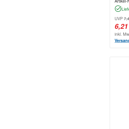
Artikel-
Lief
UVP
7,
6,21
inkl. M
Versan