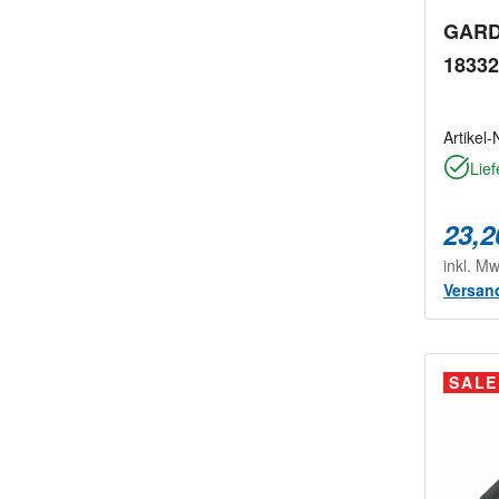
GARD
18332
Artikel-
Lief
23,2
inkl. M
Versan
SALE