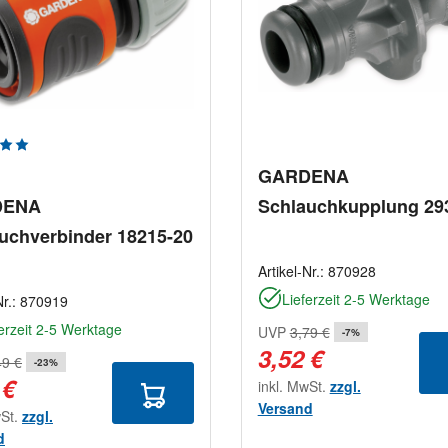
chnittliche Bewertung von 5 von 5 Sternen
GARDENA
DENA
Schlauchkupplung 29
uchverbinder 18215-20
Artikel-Nr.:
870928
Lieferzeit 2-5 Werktage
Nr.:
870919
erzeit 2-5 Werktage
UVP
3,79 €
-7%
3,52 €
49 €
-23%
 €
inkl. MwSt.
zzgl.
Versand
wSt.
zzgl.
d