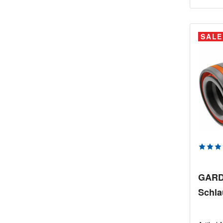
SALE
Durchs
GAR
Schla