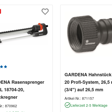
chnittliche Bewertung von 5 von 5 Sternen
GARDENA Hahnstück 
ENA Rasensprenger
20 Profi-System, 26,
L 18704-20,
(3/4") auf 26,5 mm
ckregner
Artikel-Nr.:
871157
Lieferzeit 2-5 Werktage
Nr.:
870962