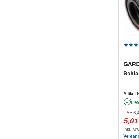
hellgrau
grau / blau
silber / grau / orange
Durchs
GAR
Schla
Artikel-
Lief
UVP
6,
5,01
inkl. M
Versan