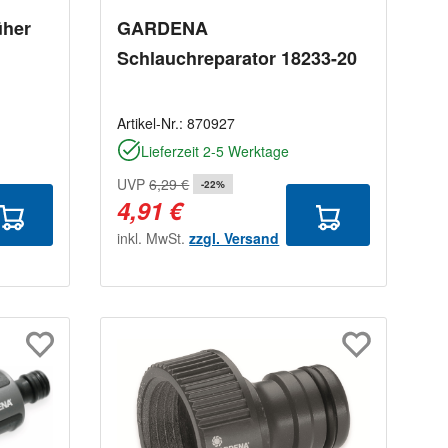
her
GARDENA
Schlauchreparator 18233-20
Artikel-Nr.:
870927
Lieferzeit 2-5 Werktage
UVP
6,29 €
-22%
4,91 €
inkl. MwSt.
zzgl. Versand