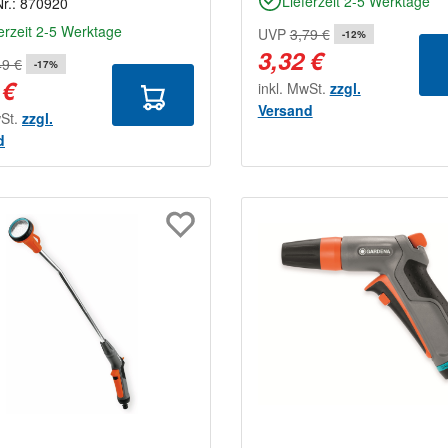
Lieferzeit 2-5 Werktage
Nr.:
870920
erzeit 2-5 Werktage
UVP
3,79 €
-12%
3,32 €
49 €
-17%
 €
inkl. MwSt.
zzgl.
Versand
wSt.
zzgl.
d