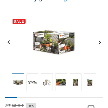
Bildergalerie überspringen
SALE
UVP
129,99 €*
-39%