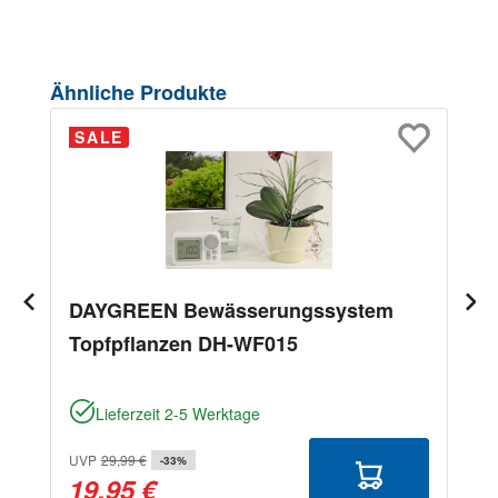
Produktgalerie überspringen
Ähnliche Produkte
SALE
DAYGREEN Bewässerungssystem
Topfpflanzen DH-WF015
Lieferzeit 2-5 Werktage
UVP
29,99 €
-33%
19,95 €