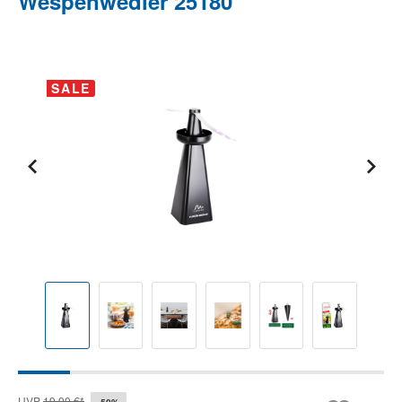
Wespenwedler 25180
Bildergalerie überspringen
SALE
UVP
19,90 €*
-50%