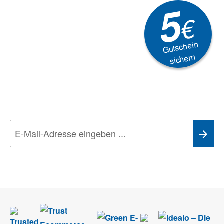
5
€
Gutschein
sichern
Newsletter
Aktionen, Rabatte &
Technik-Trends
Wir nehmen den
Datenschutz
sehr ernst. Alle Angaben verwenden wir nur
im Rahmen des Newsletters. Sie können sich jederzeit direkt vom
Newsletter abmelden.