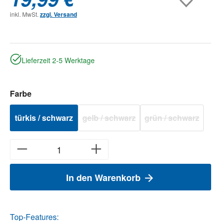
inkl. MwSt.
zzgl. Versand
Lieferzeit 2-5 Werktage
auswählen
Farbe
türkis / schwarz
gelb / schwarz
grün / schwarz
(Diese Option ist zurzeit nicht verfügbar.
(Diese Option ist 
In den Warenkorb
Top-Features: