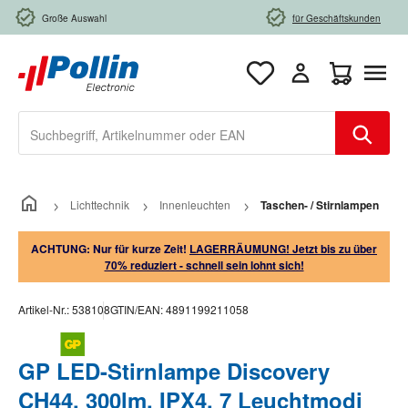
Zum Hauptinhalt springen
Große Auswahl
für Geschäftskunden
Warenkorb e
Lichttechnik
Innenleuchten
Taschen- / Stirnlampen
ACHTUNG: Nur für kurze Zeit!
LAGERRÄUMUNG! Jetzt bis zu über
70% reduziert - schnell sein lohnt sich!
Artikel-Nr.:
538108
GTIN/EAN:
4891199211058
GP LED-Stirnlampe Discovery
CH44, 300lm, IPX4, 7 Leuchtmodi