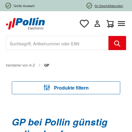
Zum Hauptinhalt springen
Große Auswahl
für Geschäftskunden
Warenkorb e
Hersteller von A-Z
GP
Produkte filtern
GP bei Pollin günstig