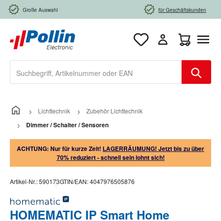
Zum Hauptinhalt springen
Große Auswahl
für Geschäftskunden
Warenkorb e
Lichttechnik
Zubehör Lichttechnik
Dimmer / Schalter / Sensoren
ACHTUNG: Nur für kurze Zeit!
LAGERRÄUMUNG! Jetzt bis zu über
70% reduziert - schnell sein lohnt sich!
Artikel-Nr.:
590173
GTIN/EAN:
4047976505876
HOMEMATIC IP Smart Home