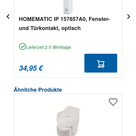
HOMEMATIC IP 157857A0, Fenster-
und Türkontakt, optisch
Lieferzeit 2-5 Werktage
34,95 €
Produktgalerie überspringen
Ähnliche Produkte