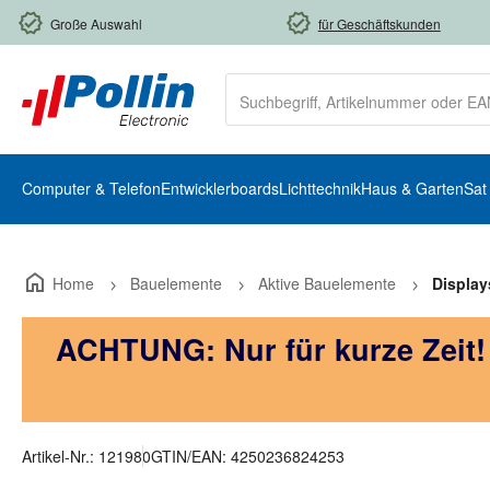
m Hauptinhalt springen
Zur Suche springen
Zur Hauptnavigation springen
Große Auswahl
für Geschäftskunden
Computer & Telefon
Entwicklerboards
Lichttechnik
Haus & Garten
Sat
Home
Bauelemente
Aktive Bauelemente
Display
ACHTUNG: Nur für kurze Zeit
Artikel-Nr.:
121980
GTIN/EAN:
4250236824253