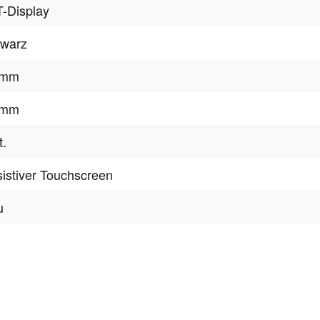
-Display
hwarz
 mm
 mm
t.
istiver Touchscreen
u
tter