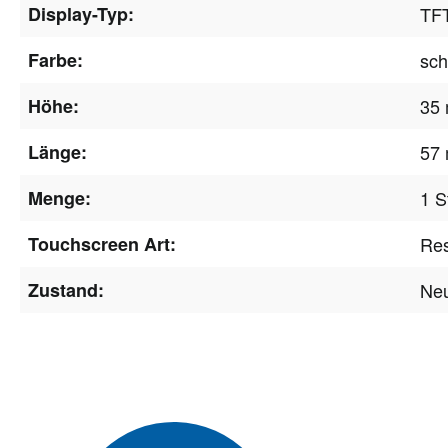
Display-Typ:
TFT
Farbe:
sc
Höhe:
35
Länge:
57
Menge:
1 S
Touchscreen Art:
Res
Zustand:
Ne
Newsle