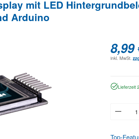
Display mit LED Hintergrundb
nd Arduino
8,99 
inkl. MwSt.
zz
Lieferzeit
Top-Featu