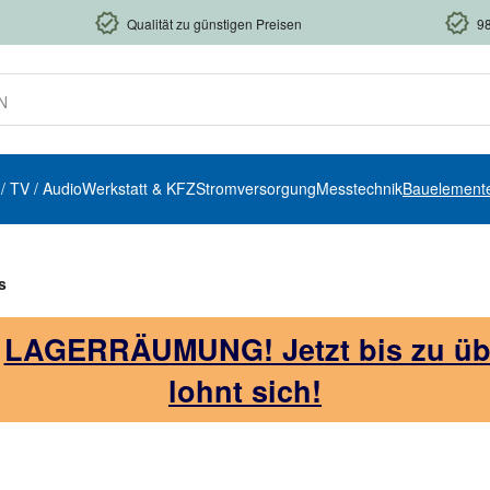
Qualität zu günstigen Preisen
9
 / TV / Audio
Werkstatt & KFZ
Stromversorgung
Messtechnik
Bauelement
s
!
LAGERRÄUMUNG! Jetzt bis zu über
lohnt sich!