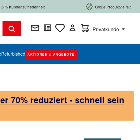
8,6 % Kundenzufriedenheit
Große Produktvielfalt
Warenkorb enthält 0 Posi
Privatkunde
e
Refurbished
AKTIONEN & ANGEBOTE
 70% reduziert - schnell sein