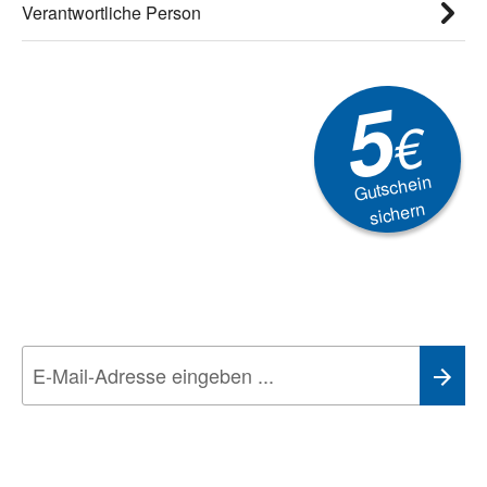
Verantwortliche Person
5
€
Gutschein
sichern
Newsletter
Aktionen, Rabatte &
Technik-Trends
Wir nehmen den
Datenschutz
sehr ernst. Alle Angaben verwenden wir nur
im Rahmen des Newsletters. Sie können sich jederzeit direkt vom
Newsletter abmelden.