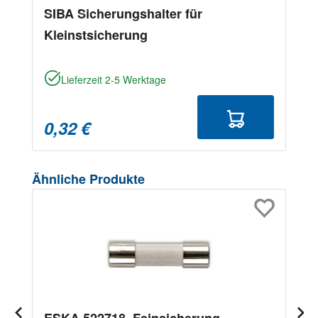
SIBA Sicherungshalter für
Kleinstsicherung
Lieferzeit 2-5 Werktage
0,32 €
Produktgalerie überspringen
Ähnliche Produkte
ESKA 522718, Feinsicherung