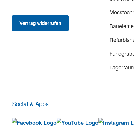
Messtechn
Vertrag widerrufen
Baueleme
Refurbish
Fundgrub
Lagerräu
Social & Apps