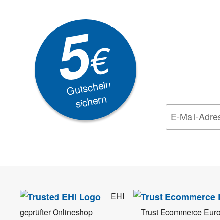
Newsle
5
Akti
€
EXKLUSIVE
Gutschein
sichern
Wir nehmen den
Da
EHI
geprüfter Onlineshop
Trust Ecommerce Eur