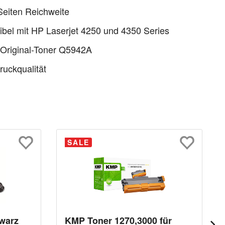
eiten Reichweite
bel mit HP Laserjet 4250 und 4350 Series
 Original-Toner Q5942A
uckqualität
SALE
warz
KMP Toner 1270,3000 für