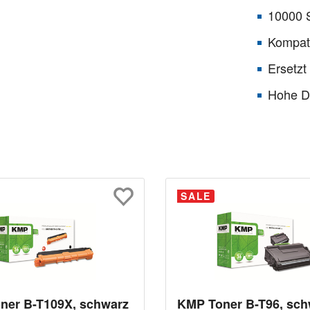
10000 S
Kompati
Ersetzt
Hohe Dr
SALE
ner B-T109X, schwarz
KMP Toner B-T96, sch