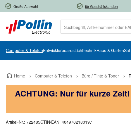
m Hauptinhalt springen
Zur Suche springen
Zur Hauptnavigation springen
Große Auswahl
für Geschäftskunden
Computer & Telefon
Entwicklerboards
Lichttechnik
Haus & Garten
Sat
Home
Computer & Telefon
Büro / Tinte & Toner
T
ACHTUNG: Nur für kurze Zeit
Artikel-Nr.:
722485
GTIN/EAN:
4049702180197