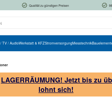
Qualität zu günstigen Preisen
9
 / TV / Audio
Werkstatt & KFZ
Stromversorgung
Messtechnik
Bauelement
oner
!
LAGERRÄUMUNG! Jetzt bis zu über
lohnt sich!