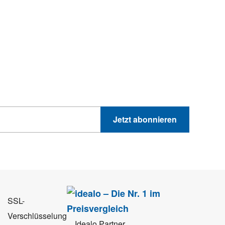
hnik-Trends
GEWINNSPIELE
PRODUKTNEWS UND VIELES MEHR
Jetzt abonnieren
 Sie können sich jederzeit direkt vom Newsletter abmelden.
SSL-
Verschlüsselung
Idealo Partner