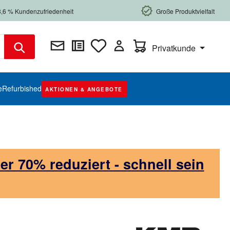
8,6 % Kundenzufriedenheit
Große Produktvielfalt
Warenkorb enthält 0 Posi
Privatkunde
e
Refurbished
AKTIONEN & ANGEBOTE
 70% reduziert - schnell sein