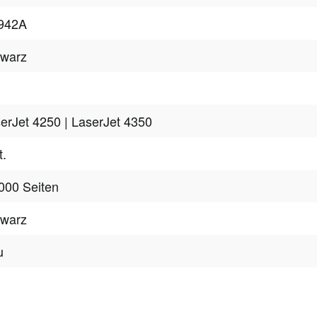
942A
hwarz
erJet 4250
| LaserJet 4350
t.
000 Seiten
hwarz
u