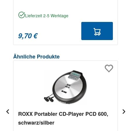
Lieferzeit 2-5 Werktage
9,70 €
Produktgalerie überspringen
Ähnliche Produkte
ROXX Portabler CD-Player PCD 600,
schwarz/silber