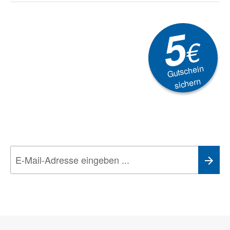
5
€
Gutschein
sichern
Newsletter
Aktionen, Rabatte &
Technik-Trends
Wir nehmen den
Datenschutz
sehr ernst. Alle Angaben verwenden wir nur
im Rahmen des Newsletters. Sie können sich jederzeit direkt vom
Newsletter abmelden.