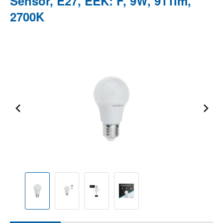
Sensor, E27, EEK: F, 9W, 911lm,
2700K
Bildergalerie überspringen