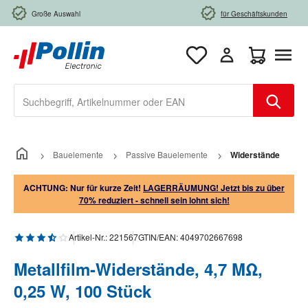
Zum Hauptinhalt springen
Große Auswahl
für Geschäftskunden
Warenkorb e
Bauelemente
Passive Bauelemente
Widerstände
ACHTUNG: Nur für kurze Zeit!
LAGERRÄUMUNG! Jetzt bis zu über
70% reduziert - schnell sein lohnt sich!
Durchschnittliche Bewertung von 3.5 von 5 Sternen
Artikel-Nr.:
221567
GTIN/EAN:
4049702667698
Metallfilm-Widerstände, 4,7 MΩ,
0,25 W, 100 Stück