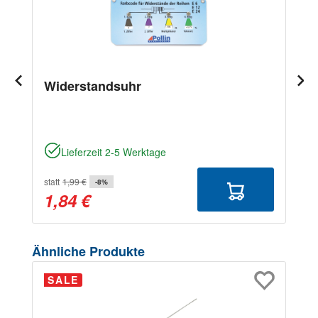
Widerstandsuhr
Lieferzeit 2-5 Werktage
statt
1,99 €
-8%
1,84 €
Produktgalerie überspringen
Ähnliche Produkte
SALE