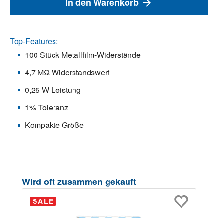
In den Warenkorb
Top-Features:
100 Stück Metallfilm-Widerstände
4,7 MΩ Widerstandswert
0,25 W Leistung
1% Toleranz
Kompakte Größe
Produktgalerie überspringen
Wird oft zusammen gekauft
SALE