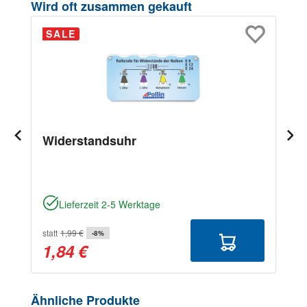
Produktgalerie überspringen
Wird oft zusammen gekauft
SALE
Widerstandsuhr
Lieferzeit 2-5 Werktage
statt
1,99 €
-8%
1,84 €
Produktgalerie überspringen
Ähnliche Produkte